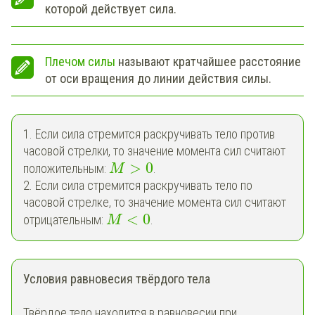
которой действует сила.
Плечом силы
называют кратчайшее расстояние
от оси вращения до линии действия силы.
1. Если сила стремится раскручивать тело против
часовой стрелки, то значение момента сил считают
>
0
положительным:
.
M
2. Если сила стремится раскручивать тело по
часовой стрелке, то значение момента сил считают
<
0
отрицательным:
.
M
Условия равновесия твёрдого тела
Твёрдое тело находится в равновесии при