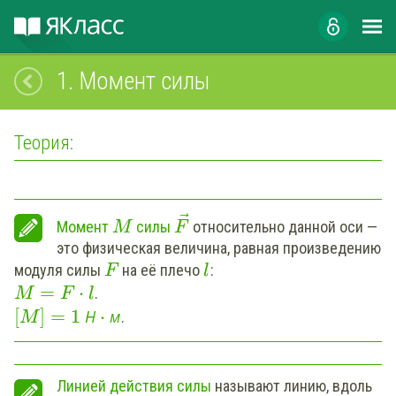
1.
Момент силы
Теория:
⃗
Момент
силы
относительно данной оси —
M
F
это физическая величина, равная произведению
модуля силы
на её плечо
:
F
l
=
⋅
.
M
F
l
[
]
=
1
⋅
Н
м
.
M
Линией действия силы
называют линию, вдоль