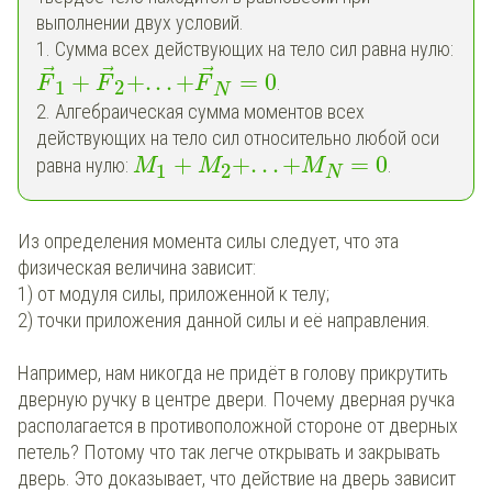
выполнении двух условий.
1. Сумма всех действующих на тело сил равна нулю:
⃗
⃗
⃗
+
+
.
.
.
+
=
0
.
F
F
F
1
2
N
2. Алгебраическая сумма моментов всех
действующих на тело сил относительно любой оси
+
+
.
.
.
+
=
0
равна нулю:
.
M
M
M
1
2
N
Из определения момента силы следует, что эта
физическая величина зависит:
1) от модуля силы, приложенной к телу;
2) точки приложения данной силы и её направления.
Например, нам никогда не придёт в голову прикрутить
дверную ручку в центре двери. Почему дверная ручка
располагается в противоположной стороне от дверных
петель? Потому что так легче открывать и закрывать
дверь. Это доказывает, что действие на дверь зависит