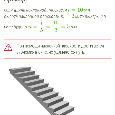
=
10
если длина наклонной плоскости
м
и
l
=
2
высота наклонной плоскости
м
, то выигрыш в
h
10
l
=
=
=
5
силе будет в
раз.
n
2
h
При помощи наклонной плоскости достигается
экономия в силе, но удлиняется путь.