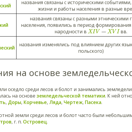
названия связаны с историческими событиями,
ский
жизни и работы населения в разные вр
названия связаны с разными этническими 
кий
населения, появились в период формирования
народности в
—
вв.
X
I
V
X
V
I
названия изменялись под влиянием других язык
ческий
польского)
ния на основе земледельческ
ли оседло среди лесов и болот и занимались земледел
лась на основе
земледельческой тематики
. К ней от
ть
,
Доры
,
Корчевье
,
Ляда
,
Чертеж
,
Пасека
.
отной земли среди лесов и болот часто были небольши
тров
, г. п.
Островец
.