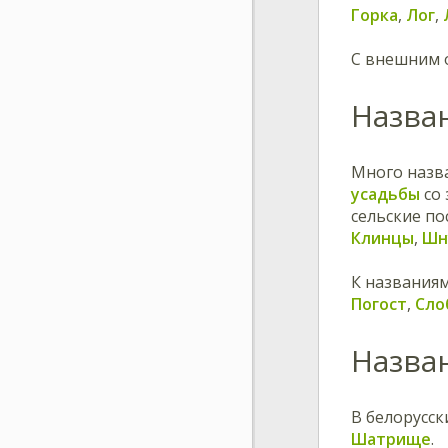
Горка
,
Лог
,
С внешним 
Назва
Много назв
усадьбы
со
сельские п
Клинцы
,
Шн
К названия
Погост
,
Сло
Назва
В белорусск
Шатрище
.