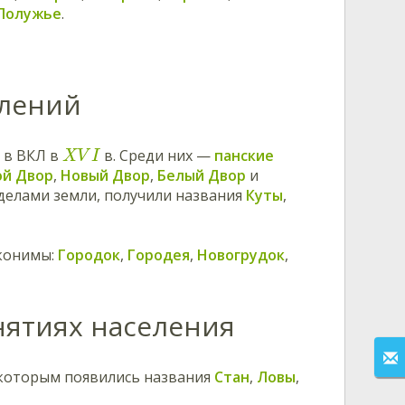
Полужье
.
елений
в ВКЛ в
в. Среди них —
панские
X
V
I
й Двор
,
Новый Двор
,
Белый Двор
и
аделами земли, получили названия
Куты
,
йконимы:
Городок
,
Городея
,
Новогрудок
,
нятиях населения
я которым появились названия
Стан
,
Ловы
,