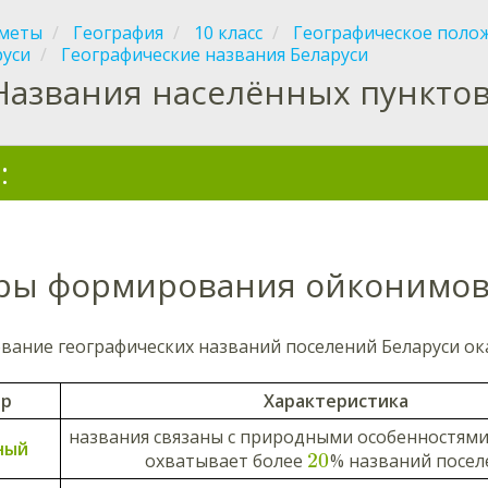
меты
География
10 класс
Географическое полож
руси
Географические названия Беларуси
Названия населённых пункто
:
ры формирования ойконимо
вание географических названий поселений Беларуси о
ор
Характеристика
названия связаны с природными особенностями
ный
20
охватывает более
% названий посел