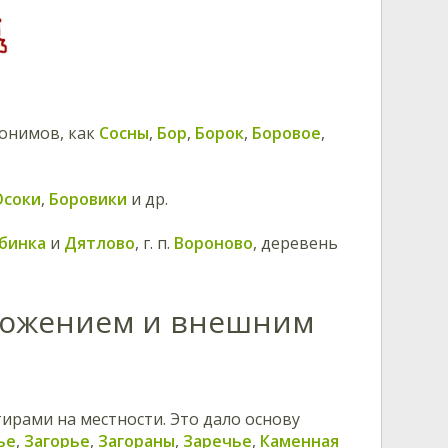
понимов, как
Сосны
,
Бор
,
Борок
,
Боровое
,
Осоки
,
Боровики
и др.
бинка
и
Дятлово
, г. п.
Вороново
, деревень
оложением и внешним
тирами на местности. Это дало основу
ье
,
Загорье
,
Загораны
,
Заречье
,
Каменная