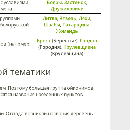
 с условиями
Бояры
,
Застенок
,
емена
Дружиловичи
группами
Литва
,
Ятвезь
,
Ляхи
,
 белорусской
Швабы
,
Татарщина
,
Жомайдь
Брест
(
Берестье
),
Гродно
ов (напрмер,
(
Городня
),
Крулевщизна
(
Крулевщина
)
ой тематики
ием. Поэтому большая группа ойконимов
носятся названия населённых пунктов
ми. Отсюда возникли названия деревень