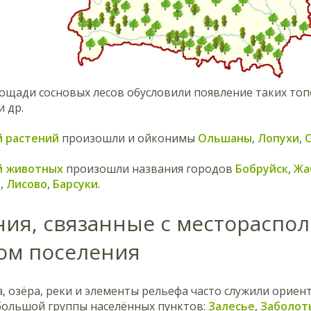
ощади сосновых лесов обусловили появление таких то
и др.
й растений
произошли и ойконимы
Ольшаны
,
Лопухи
,
й животных
произошли названия городов
Бобруйск
,
Жа
и
,
Лисово
,
Барсуки
.
ния, связанные с месторасп
ом поселения
а, озёра, реки и элементы рельефа часто служили ориен
большой группы населённых пунктов:
Залесье
,
Заболот