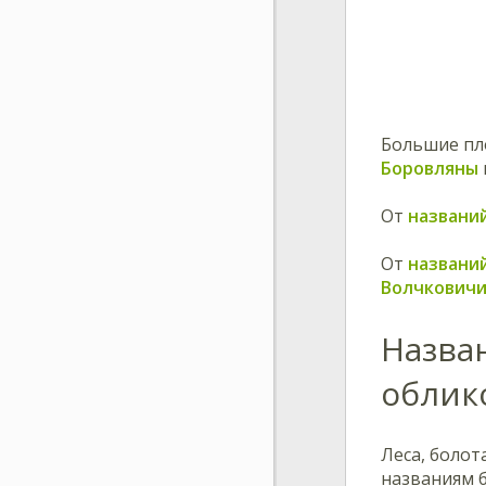
Большие пл
Боровляны
От
названи
От
названи
Волчкович
Назва
облик
Леса, болот
названиям 