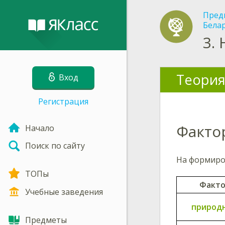
Пред
Бела
3.
Теория
Вход
Регистрация
Факто
Начало
Поиск по сайту
На формиро
ТОПы
Факт
Учебные заведения
природ
Предметы