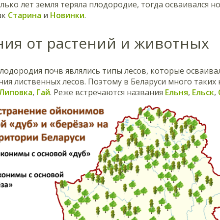
лько лет земля теряла плодородие, тогда осваивался но
ак
Старина
и
Новинки
.
ния от растений и животных
одородия почв являлись типы лесов, которые осваивал
ния лиственных лесов. Поэтому в Беларуси много таких
Липовка
,
Гай
. Реже встречаются названия
Ельня
,
Ельск
,