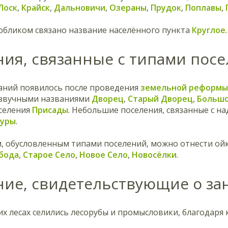
Лоск
,
Крайск
,
Дальновичи
,
Озераны
,
Прудок
,
Поплавы
,
обликом связано название населённого пункта
Круглое
.
ния, связанные с типами пос
аний появилось после проведения
земельной реформы
 звучными названиями
Дворец
,
Старый Дворец
,
Большо
оселения
Присады
. Небольшие поселения, связанные с н
уры
.
м, обусловленным типами поселений, можно отнести о
бода
,
Старое Село
,
Новое Село
,
Новосёлки
.
ние, свидетельствующие о за
их лесах селились лесорубы и промысловики, благодар