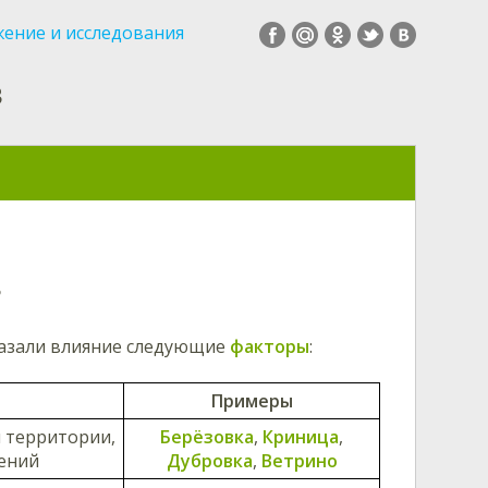
ение и исследования
в
в
казали влияние следующие
факторы
:
Примеры
 территории,
Берёзовка
,
Криница
,
ений
Дубровка
,
Ветрино