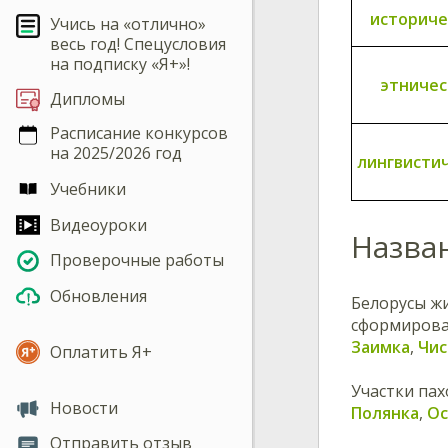
историче
Учись на «отлично»
весь год! Спецусловия
на подписку «Я+»!
этничес
Дипломы
Расписание конкурсов
на 2025/2026 год
лингвисти
Учебники
Видеоуроки
Назва
Проверочные работы
Обновления
Белорусы жи
сформирова
Заимка
,
Чис
Оплатить Я+
Участки пах
Новости
Полянка
,
Ос
Отправить отзыв