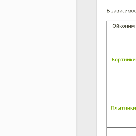
В зависимо
Ойконим
Бортники
Плытники