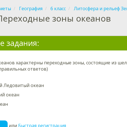
меты
География
6 класс
Литосфера и рельеф З
Переходные зоны океанов
е задания:
кеанов характерны переходные зоны, состоящие из шел
 правильных ответов)
й Ледовитый океан
ий океан
кеан
или
Быстрая регистрация