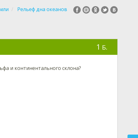
емли
Рельеф дна океанов
1
Б.
ьфа и континентального склона?