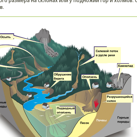
го размера на склонах или у подножий гор и холмов.
в.