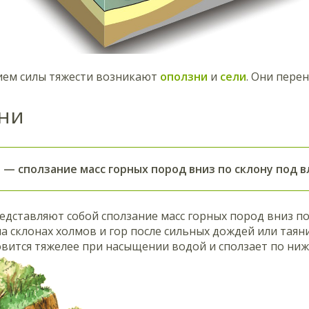
ием силы тяжести возникают
оползни
и
сели
. Они пере
ни
и
— сползание масс горных пород вниз по склону под 
едставляют собой сползание масс горных пород вниз по
а склонах холмов и гор после сильных дождей или таян
вится тяжелее при насыщении водой и сползает по ниж