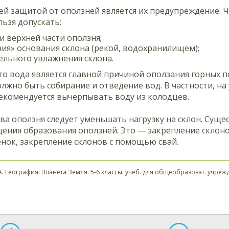
й защитой от оползней является их предупреждение. 
льзя допускать:
и верхней части оползня;
ия» основания склона (рекой, водохранилищем);
льного увлажнения склона.
то вода является главной причиной оползания горных 
лжно быть собирание и отведение вод. В частности, н
екомендуется вычерпывать воду из колодцев.
ва оползня следует уменьшать нагрузку на склон. Суще
ения образования оползней. Это — закрепление склоно
нок, закрепление склонов с помощью свай.
. География. Планета Земля. 5-6 классы: учеб. для общеобразоват. учрежд