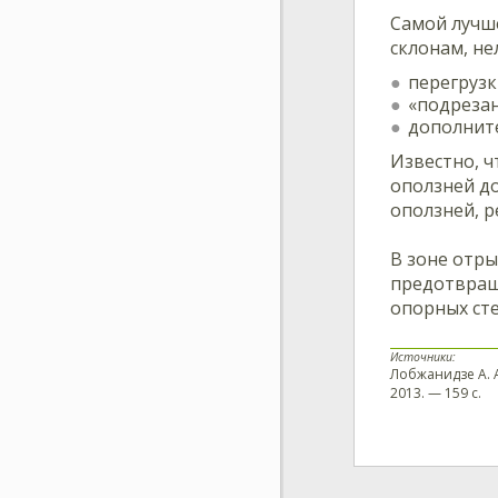
Самой лучше
склонам, не
перегрузк
«подрезан
дополните
Известно, ч
оползней до
оползней, р
В зоне отры
предотвращ
опорных сте
Источники:
Лобжанидзе А. А
2013. — 159 с.