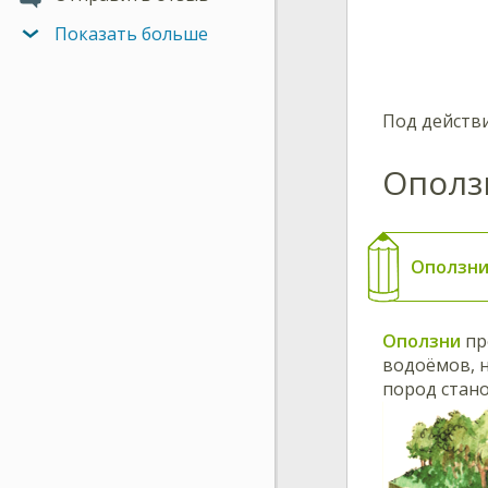
Показать больше
Под действ
Ополз
Оползн
Оползни
пр
водоёмов, н
пород стано