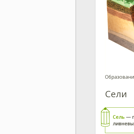
Образовани
Сели
Сель
— г
ливневы