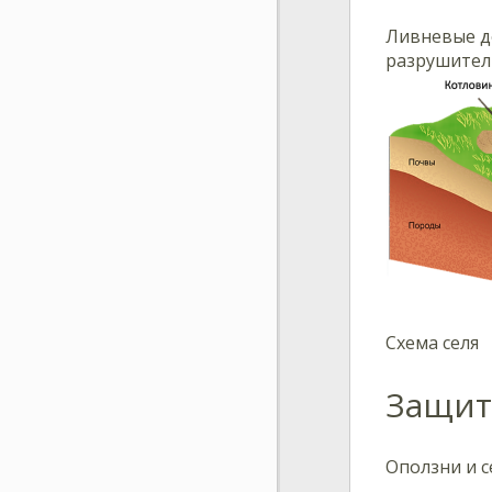
Ливневые д
разрушитель
Схема селя
Защит
Оползни и с