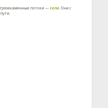
х грязекаменные потоки —
сели
. Они с
пути.