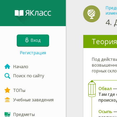
Пред
изме
4.
Теория
Вход
Регистрация
Под действ
возвышенных
Начало
горных скл
Поиск по сайту
Обвал
— 
ТОПы
Там где
Учебные заведения
происхо
Осыпь
— 
Предметы