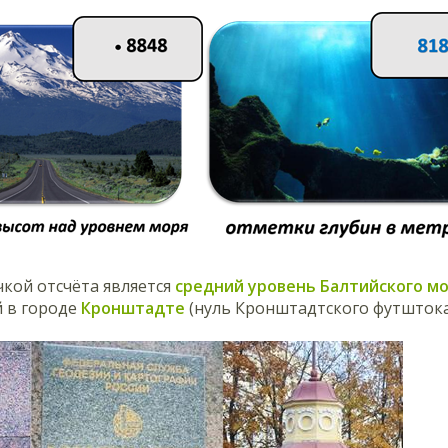
чкой отсчёта является
средний уровень Балтийского м
 в городе
Кронштадте
(нуль Кронштадтского футштока