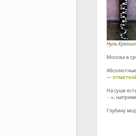
Нуль Кронш
Москва в с
Абсолютные
—
отметко
На суше ест
−
», напри
Глубину мор