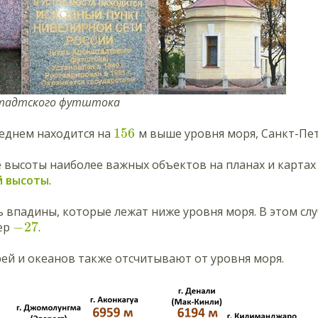
тадтского футштока
156
реднем находится на
м выше уровня моря, Санкт-Пе
 высоты наиболее важных объектов на планах и картах
й высоты
.
ь впадины, которые лежат ниже уровня моря. В этом слу
−
27
мер
.
ей и океанов также отсчитывают от уровня моря.