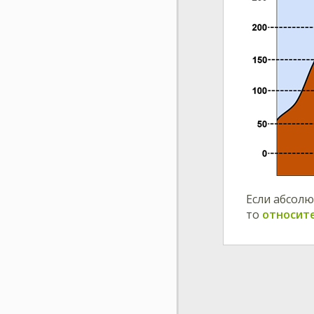
Если абсол
то
относит