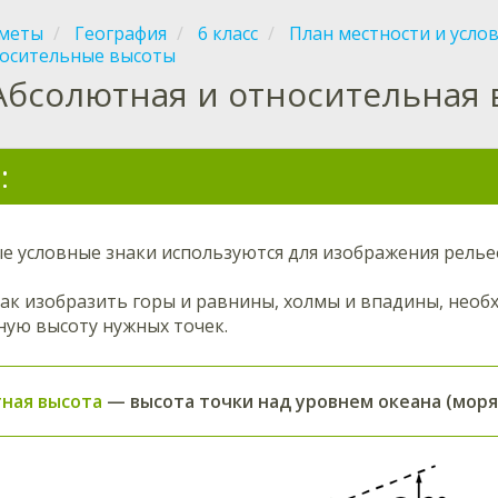
меты
География
6 класс
План местности и усло
носительные высоты
Абсолютная и относительная 
:
 условные знаки используются для изображения рельеф
как изобразить горы и равнины, холмы и впадины, нео
ную высоту нужных точек.
ная высота
— высота точки над уровнем океана (моря