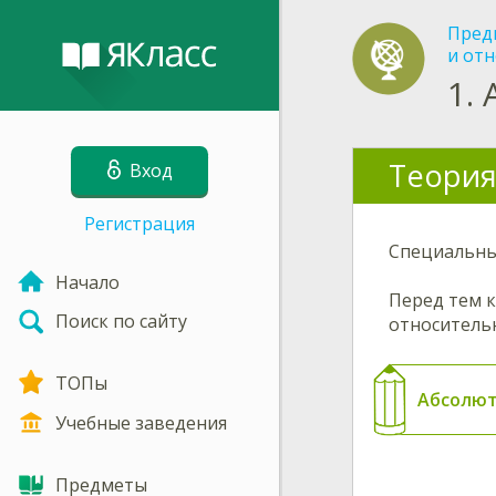
Пред
и от
1.
Теория
Вход
Регистрация
Специальные
Начало
Перед тем 
Поиск по сайту
относитель
ТОПы
Абсолют
Учебные заведения
Предметы