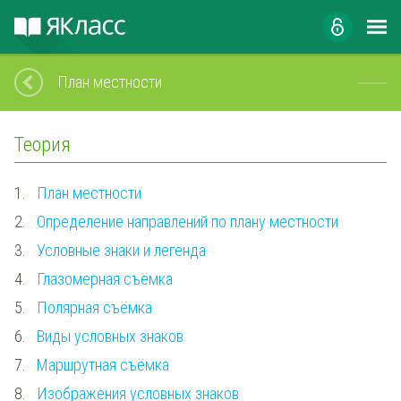
План местности
Теория
1.
План местности
2.
Определение направлений по плану местности
3.
Условные знаки и легенда
4.
Глазомерная съёмка
5.
Полярная съёмка
6.
Виды условных знаков
7.
Маршрутная съёмка
8.
Изображения условных знаков