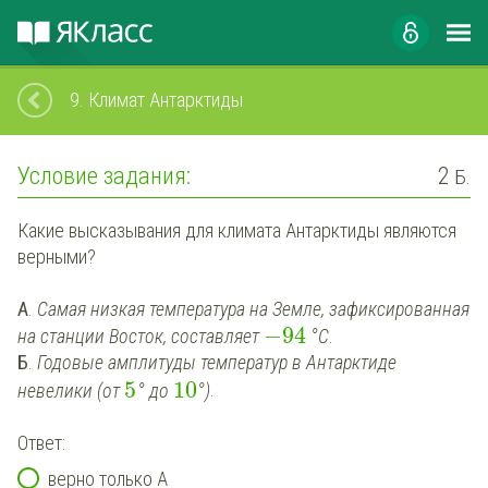
9.
Климат Антарктиды
Условие задания:
2
Б.
Какие высказывания для климата Антарктиды являются
верными?
А
.
Самая низкая температура на Земле, зафиксированная
−
94
на станции Восток, составляет
°C
.
Б
.
Годовые амплитуды температур в Антарктиде
5
10
невелики (от
° до
°)
.
Ответ:
верно только А