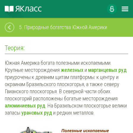
5.
Природные богатства Южной Америки
Теория:
Южная Америка богата полезными ископаемыми.
Крупные месторождения
железных
и
марганцевых руд
приурочены к древним щитам платформы: к центру и
окраинам Бразильского плоскогорья, а также северу
Гвианского плоскогорья. В северной части обоих
плоскогорий расположены богатые месторождения
алюминиевых руд
. На Бразильском плоскогорье велики
запасы
урановых руд
и редких металлов.