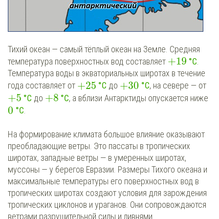
Тихий океан — самый тёплый океан на Земле. Средняя
+
19
температура поверхностных вод составляет
°С
.
Температура воды в экваториальных широтах в течение
+
25
+
30
года составляет от
°С
до
°С
, на севере — от
+
5
+
8
°С
до
°С
, а вблизи Антарктиды опускается ниже
0
°С
.
На формирование климата большое влияние оказывают
преобладающие ветры. Это пассаты в тропических
широтах, западные ветры — в умеренных широтах,
муссоны — у берегов Евразии. Размеры Тихого океана и
максимальные температуры его поверхностных вод в
тропических широтах создают условия для зарождения
тропических циклонов и ураганов. Они сопровождаются
ветрами разрушительной силы и ливнями.