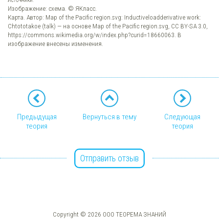
Источники:
Изображение: схема. © ЯКласс.
Карта. Автор: Map of the Pacific region.svg: Inductiveloadderivative work:
Chtototakoe (talk) — на основе Map of the Pacific region.svg, CC BY-SA 3.0,
https://commons.wikimedia.org/w/index.php?curid=18660063. В
изображение внесены изменения.
Предыдущая
Вернуться в тему
Следующая
теория
теория
Отправить отзыв
Copyright © 2026 ООО ТЕОРЕМА ЗНАНИЙ