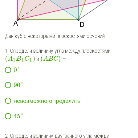
Дан куб с некоторыми плоскостями сечений.
1. Определи величину угла между плоскостями:
(
)
(
)
и
—
A
B
C
ABC
1
1
1
0
°
90
°
невозможно
определить
45
°
2. Определи величину двугранного угла между