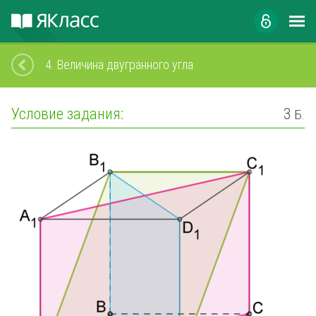
4.
Величина двугранного угла
Условие задания:
3
Б.