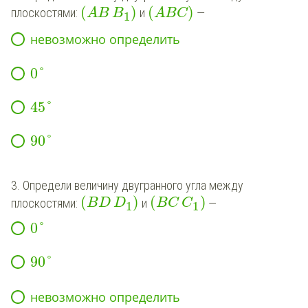
(
)
(
)
плоскостями:
и
—
AB
B
ABC
1
невозможно
определить
0
°
45
°
90
°
3. Определи величину двугранного угла между
(
)
(
)
плоскостями:
и
—
BD
D
BC
C
1
1
0
°
90
°
невозможно
определить