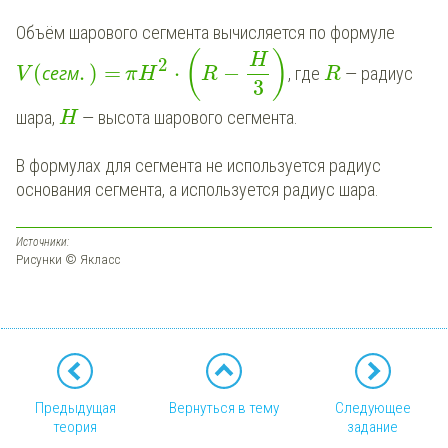
Объём шарового сегмента вычисляется по формуле
(
)
H
2
(
.
)
=
⋅
−
с
е
г
м
, где
— радиус
V
π
H
R
R
3
шара,
— высота шарового сегмента.
H
В формулах для сегмента не используется радиус
основания сегмента, а используется радиус шара.
Источники:
Рисунки © Якласс
Предыдущая
Вернуться в тему
Следующее
теория
задание