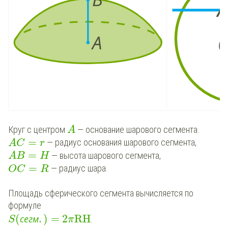
Круг с центром
— основание шарового сегмента.
A
=
— радиус основания шарового сегмента,
A
C
r
=
— высота шарового сегмента,
A
B
H
=
— радиус шара.
O
C
R
Площадь сферического сегмента вычисляется по
формуле
(
.
)
=
2
RH
с
е
г
м
.
S
π