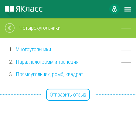
Четырёхугольники
Многоугольники
Параллелограмм и трапеция
Прямоугольник, ромб, квадрат
Отправить отзыв