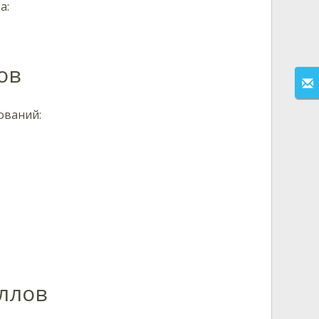
а:
ов
ований:
ллов