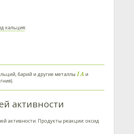
ид кальция
:
альций, барий и другие металлы
и
I
A
гния).
ей активности
ей активности. Продукты реакции: оксид