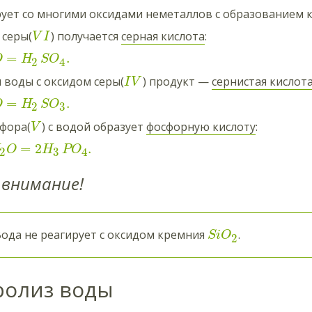
ует со многими оксидами неметаллов c образованием к
 серы(
) получается
серная кислота
:
V
I
=
.
O
H
SO
2
4
 воды с оксидом серы(
) продукт —
сернистая кислот
I
V
=
.
O
H
SO
3
2
фора(
) с водой образует
фосфорную кислоту
:
V
=
2
.
O
H
PO
3
2
4
внимание!
ода не реагирует с оксидом кремния
.
SiO
2
ролиз воды