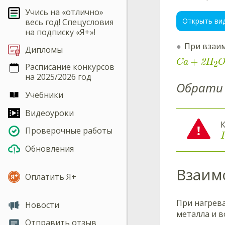
Учись на «отлично»
Открыть ви
весь год! Спецусловия
на подписку «Я+»!
При взаим
Дипломы
+
2
Ca
H
2
Расписание конкурсов
на 2025/2026 год
Обрати 
Учебники
Видеоуроки
К
Проверочные работы
I
Обновления
Взаим
Оплатить Я+
При нагрева
Новости
металла и в
Отправить отзыв