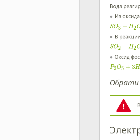
Вода реагир
Из оксида
+
SO
H
3
2
В реакции
+
SO
H
2
2
Оксид фос
+
3
P
O
H
2
5
Обрати 
В
Элект