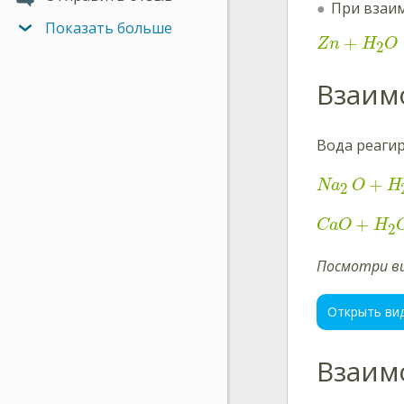
При взаим
Показать больше
+
Zn
H
O
2
Взаим
Вода реагир
+
Na
O
H
2
+
CaO
H
2
Посмотри ви
Открыть ви
Взаим