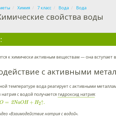
меты
Химия
7 класс
Вода
Вода
Химические свойства воды
:
ится к химически активным веществам — она вступает 
одействие с активными мета
ной температуре вода реагирует с активными металла
 натрия с водой получается
гидроксид натрия
:
=
+
↑
.
2
O
NaOH
H
2
део «Взаимодействие натрия с водой».