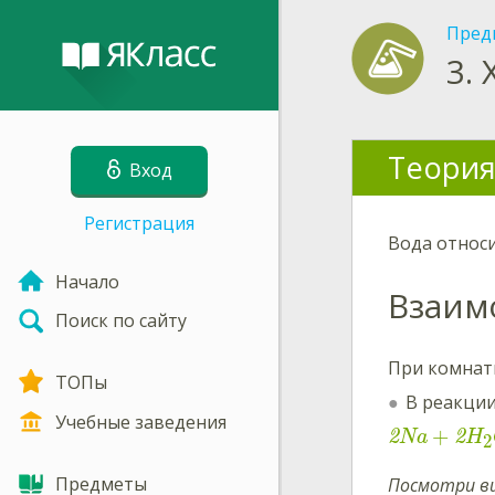
Пред
3.
Теория
Вход
Регистрация
Вода относ
Начало
Взаим
Поиск по сайту
При комнат
ТОПы
В реакции
Учебные заведения
+
2
2
Na
H
2
Предметы
Посмотри ви