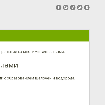
в реакции со многими веществами.
ллами
ми
с образованием щелочей и водорода.