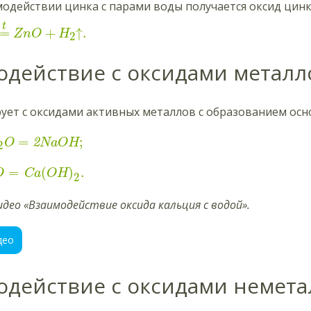
одействии цинка с парами воды получается оксид цинк
t
=
+
↑
.
ZnO
H
2
одействие с оксидами металл
ует с оксидами активных металлов
с образованием осн
=
;
2
O
NaOH
2
=
(
)
.
O
Ca
OH
2
део «Взаимодействие оксида кальция с водой».
део
одействие с оксидами немета