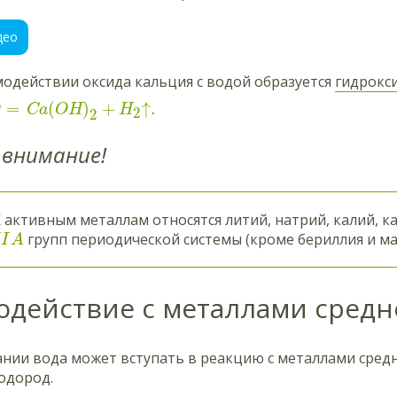
део
одействии оксида кальция с водой образуется
гидрокс
=
(
)
+
↑
.
O
Ca
OH
H
2
2
внимание!
 активным металлам относятся литий, натрий, калий, к
групп периодической системы (кроме бериллия и ма
I
A
одействие с металлами средн
нии вода может вступать в реакцию с металлами средн
одород.