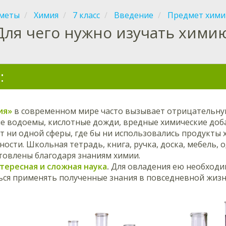
меты
Химия
7 класс
Введение
Предмет хими
Для чего нужно изучать хими
:
ия»
в современном мире часто вызывает отрицательну
 водоемы, кислотные дожди, вредные химические добав
т ни одной сферы, где бы ни использовались продукты
сти. Школьная тетрадь, книга, ручка, доска, мебель,
товлены благодаря знаниям химии.
тересная и сложная наука
.
Для овладения ею необходим
ься применять полученные знания в повседневной жизн