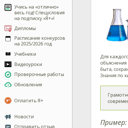
Учись на «отлично»
весь год! Спецусловия
на подписку «Я+»!
Дипломы
Расписание конкурсов
на 2025/2026 год
Учебники
Для каждого
объяснения
Видеоуроки
быта, сохр
Проверочные работы
Знания по х
Обновления
Грамотн
Оплатить Я+
совреме
Новости
Пример:
Отправить отзыв