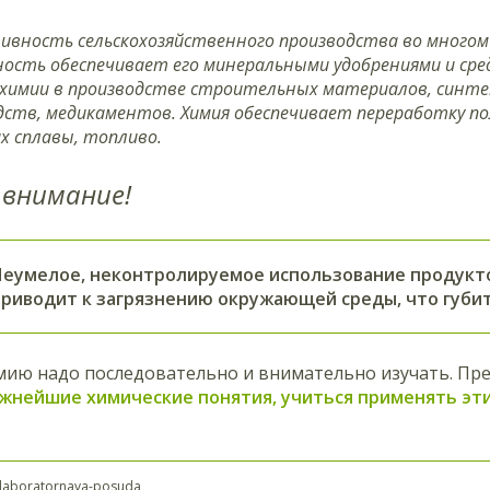
тивность сельскохозяйственного производства во многом
ость обеспечивает его минеральными удобрениями и ср
 химии в производстве строительных материалов, синтет
ств, медикаментов. Химия обеспечивает переработку по
х сплавы, топливо.
внимание!
Неумелое, неконтролируемое использование продукт
приводит к загрязнению окружающей среды, что губи
мию надо последовательно и внимательно изучать. Пре
ажнейшие химические понятия, учиться применять эт
u/laboratornaya-posuda