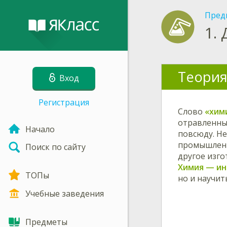
Пред
1.
Теория
Вход
Регистрация
Слово
«хим
отравленные
Начало
повсюду. Не
промышленно
Поиск по сайту
другое изго
Химия — ин
ТОПы
но и научит
Учебные заведения
Предметы