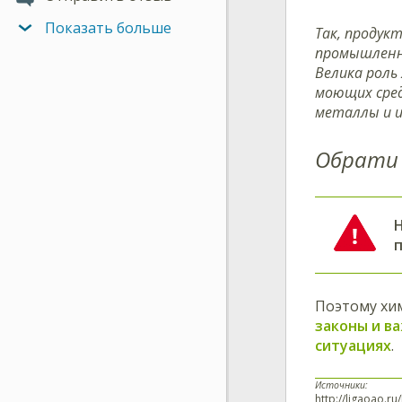
Показать больше
Так, продук
промышленн
Велика роль
моющих сред
металлы и и
Обрати 
Поэтому хи
законы и в
ситуациях
.
Источники:
http://ligaoao.r