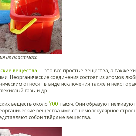
лия из пластмасс
ские вещества
— это все простые вещества, а также х
ми. Неорганические соединения состоят из атомов люб
ническим относят в виде исключения также и некоторы
глекислый газы и др.
700
ских веществ около
тысяч. Они образуют неживую п
неорганические вещества имеют немолекулярное строен
едставляют собой твёрдые вещества.