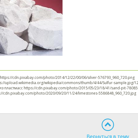
 https://cdn.pixabay.com/photo/2014/12/22/00/06/silver-576793_960_720.png
tps://upload.wikimedia.org/wikipedia/commons/thumb/4/44/Sulfur-sample.jpg
из пластмасс https://cdn.pixabay.com/photo/2015/05/23/18/41/sand-pit-7808
s://cdn.pixabay.com/photo/2020/09/20/11/24/limestones-5586848_960_720.jpg
Вернуться в тему