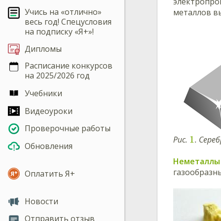
электропро
Учись на «отлично»
металлов вы
весь год! Спецусловия
на подписку «Я+»!
Дипломы
Расписание конкурсов
на 2025/2026 год
Учебники
Видеоуроки
Проверочные работы
1
Рис.
. Сере
Обновления
Неметаллы
газообразны
Оплатить Я+
Новости
Отправить отзыв