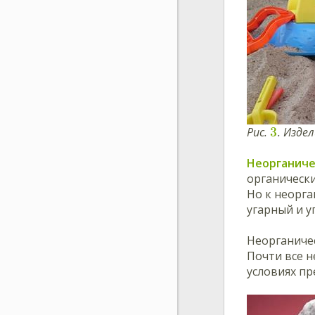
3
Рис.
. Изде
Неорганиче
органически
Но к неорга
угарный и у
Неорганиче
Почти все 
условиях пр