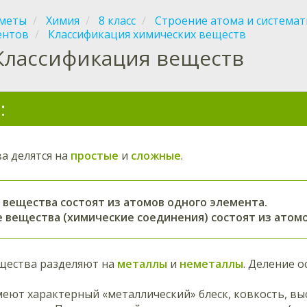
меты
Химия
8 класс
Строение атома и системат
ентов
Классификация химических веществ
Классификация веществ
:
а делятся на
простые
и
сложные
.
 вещества состоят из атомов одного элемента.
 вещества (химические соединения) состоят из атомо
щества разделяют на
металлы
и
неметаллы
. Деление о
еют характерный «металлический» блеск, ковкость, в