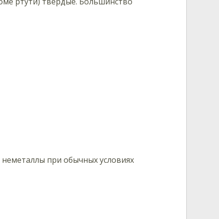
оме ртути) твёрдые. Большинство
 неметаллы при обычных условиях