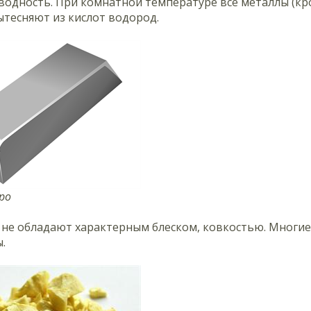
водность. При комнатной температуре все металлы (кр
тесняют из кислот водород.
бро
не обладают характерным блеском, ковкостью. Многие
.