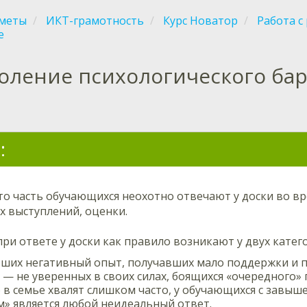
меты
ИКТ-грамотность
Курс Новатор
Работа с
е
оление психологического барь
:
то часть обучающихся неохотно отвечают у доски во вр
х выступлений, оценки.
ри ответе у доски как правило возникают у двух катег
ших негативный опыт, получавших мало поддержки и п
 — не уверенных в своих силах, боящихся «очередного» 
го в семье хвалят слишком часто, у обучающихся с завы
» является любой неидеальный ответ.