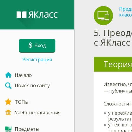
Пред
класс
5.
Преод
с ЯКласс
Вход
Регистрация
Теория
Начало
Известно, ч
Поиск по сайту
— публичны
ТОПы
Сложности п
Учебные заведения
у пережив
результат
у тех, ко
Предметы
«провалом