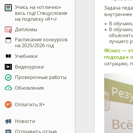
Учись на «отлично»
Задача педа
весь год! Спецусловия
внутреннее
на подписку «Я+»!
В обучающ
В обучающ
Дипломы
объяснить
Расписание конкурсов
лучшего р
на 2025/2026 год
ЯКласс — э
Учебники
подхода к 
ситуацию, 
Видеоуроки
Проверочные работы
Обновления
Оплатить Я+
Новости
Отправить отзыв