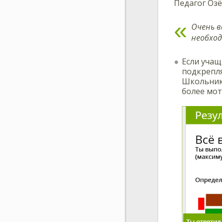
Педагог Озё
Очень в
необход
Если учащ
подкрепля
Школьник,
более мо