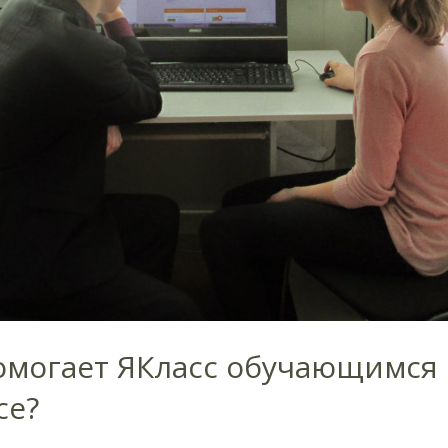
омогает ЯКласс обучающимся 
се?