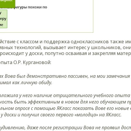
ствие с классом и поддержка одноклассников также име
вных технологий, вызывает интерес у школьников, они
происходит у доски, попутно осваивая и закрепляя мат
пыта О.Р. Кургановой:
ах Вова был демонстративно пассивен, на мои замечания н
имал как личную обиду.
оложила у него наличие отрицательного учебного опыта 
ость быть эффективным в новом для него обучающем п
ьном опросе с помощью ЯКласс показать Вове его новые
 у доски и получил своего первого «молодца» на ЯКласс.
 удивлению, даже после регистрации Вова не проявил д