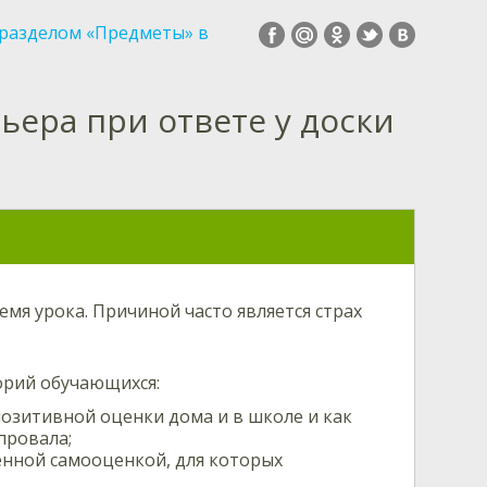
 разделом «Предметы» в
ера при ответе у доски
емя урока. Причиной часто является страх
орий обучающихся:
озитивной оценки дома и в школе и как
провала;
шенной самооценкой, для которых