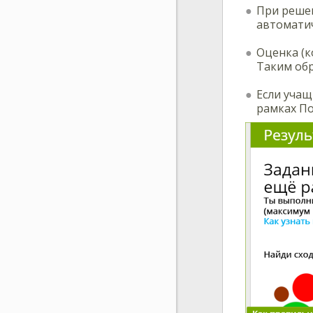
При решен
автоматич
Оценка (к
Таким обр
Если учащ
рамках По