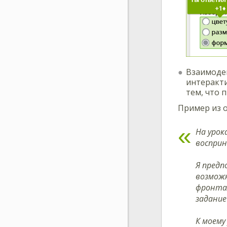
Взаимодей
интеракти
тем, что 
Пример из о
На урок
восприн
Я предп
возможн
фронтал
задание
К моему