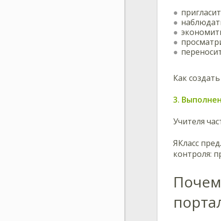
пригласит
наблюдать
экономить
просматр
переносит
Как создать
3. Выполне
Учителя час
ЯКласс пред
контроля: 
Почем
порта