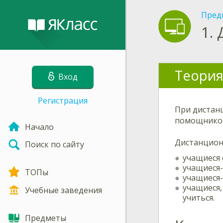
Пред
1.
Теория
Вход
Регистрация
При дистан
помощнико
Начало
Дистанционн
Поиск по сайту
учащиеся 
учащиеся-
ТОПы
учащиеся-
учащиеся,
Учебные заведения
учиться.
Предметы