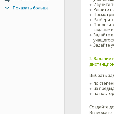
Изучите т
Показать больше
Решите не
Посмотрит
Разберите
Попросите
задание и
Задайте в
учащегося
Задайте у
2. Задание
дистанцио
Выбрать за
по степен
из преды
на повтор
Создайте до
Вы можете: