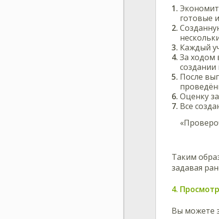
Экономитс
готовые и
Созданную
нескольк
Каждый уч
За ходом
создании 
После вып
проведён
Оценку з
Все созда
«Проверо
Таким образ
задавая ран
4. Просмотр
Вы можете з