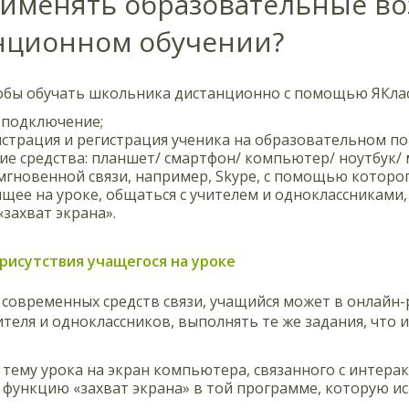
рименять образовательные во
нционном обучении?
тобы обучать школьника дистанционно с помощью ЯКлас
-подключение;
страция и регистрация ученика на образовательном пор
ие средства: планшет/ смартфон/ компьютер/ ноутбук/ м
мгновенной связи, например, Skype, с помощью котор
щее на уроке, общаться с учителем и одноклассниками
захват экрана».
присутствия учащегося на уроке
овременных средств связи, учащийся может в онлайн-р
теля и одноклассников, выполнять те же задания, что и 
тему урока на экран компьютера, связанного с интера
функцию «захват экрана» в той программе, которую ис