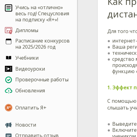
Как п
Учись на «отлично»
диста
весь год! Спецусловия
на подписку «Я+»!
Дипломы
Для того ч
интернет
Расписание конкурсов
Ваша реги
на 2025/2026 год
техническ
Учебники
средство 
происходя
Видеоуроки
функцию «
Проверочные работы
1. Эффект 
Обновления
С помощью с
слышать учи
Оплатить Я+
Выведите 
Новости
Включите 
Отправить отзыв
учеником.