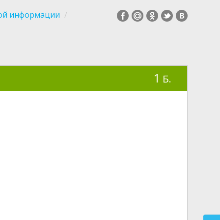
вой информации
1
Б.