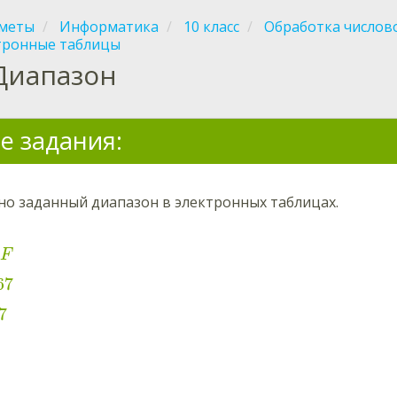
меты
Информатика
10 класс
Обработка число
тронные таблицы
Диапазон
е задания:
но заданный диапазон в электронных таблицах.
F
67
7