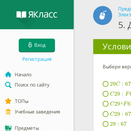
Пред
Элек
5.
Услови
Вход
Регистрация
Выбери вер
Начало
29
:
67
C
Поиск по сайту
29
:
C
F
ТОПы
29
6
^
C
F
Учебные заведения
29
:
67
C
29
:
67
Предметы