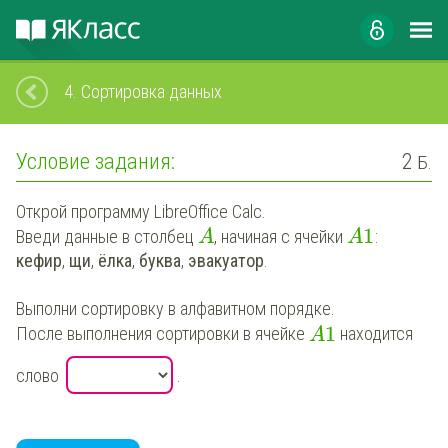
4.
Сортировка данных
Условие задания:
2
Б.
Открой программу LibreOffice Calc.
1
Введи данные в столбец
, начиная с ячейки
:
A
A
кефир
,
щи
,
ёлка
,
буква
,
эвакуатор
.
Выполни сортировку в алфавитном порядке.
1
После выполнения сортировки в ячейке
находится
A
слово
.