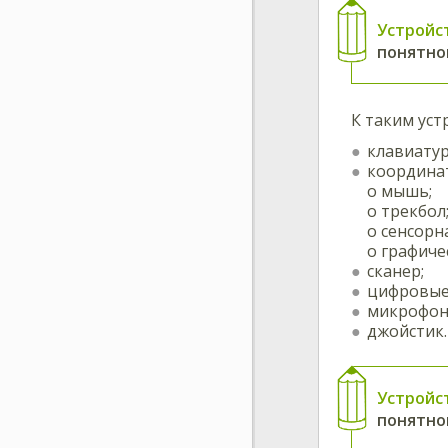
Устройс
понятно
К таким уст
клавиатур
координат
o мышь;
o трекбол
o сенсорн
o графиче
сканер;
цифровые
микрофон
джойстик.
Устройс
понятно