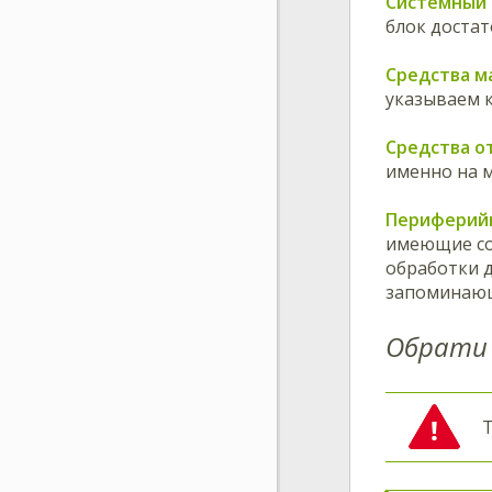
Системный
блок достат
Средства м
указываем к
Средства 
именно на 
Периферий
имеющие со
обработки 
запоминающ
Обрати 