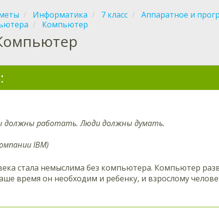
меты
Информатика
7 класс
Аппаратное и прог
ьютера
Компьютер
Компьютер
:
 должны работать. Люди должны думать.
компании IBM)
ека стала немыслима без компьютера. Компьютер развл
аше время он необходим и ребенку, и взрослому челове