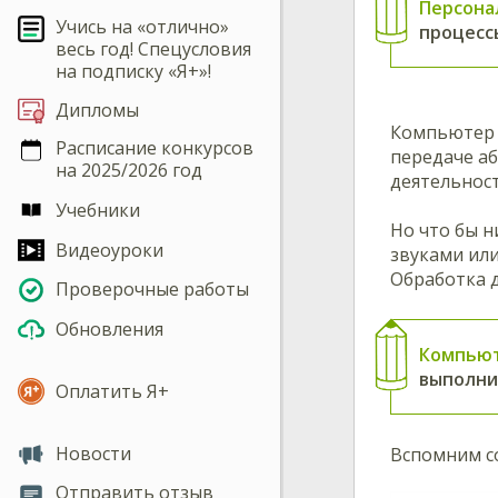
Персона
Учись на «отлично»
процесс
весь год! Спецусловия
на подписку «Я+»!
Дипломы
Компьютер 
Расписание конкурсов
передаче а
на 2025/2026 год
деятельност
Учебники
Но что бы н
Видеоуроки
звуками ил
Обработка 
Проверочные работы
Обновления
Компьют
выполни
Оплатить Я+
Новости
Вспомним со
Отправить отзыв