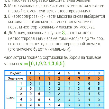
В
м
ассиве
в
ыбирается
м
аксимальный
э
лемент;
Максимальный
и
п
ервый
э
лементы
м
еняются
места
ми
(
первый элемент
с
читается
отсорт
ированным);
В
н
еотсортированной
ч
асти
м
ассива
с
нова
в
ыбирается
максим
альный
э
лемент; он
м
еняется
м
естами
с
п
ервым
неотсортиров
анным
э
лементом
м
ассива;
3
Действия,
о
писанные
в
пункте
,
п
овторяют
ся
с
неотсортированными
элементами
м
ассива
д
о
т
ех
п
ор,
п
ока
н
е
о
станется
о
дин
неотсорт
ированный
э
лемент
(
его
з
начение
б
удет
м
инимальным).
Рассмотрим
п
роцесс
с
ортировки
в
ыбором
н
а
п
римере
=
{
0
,
1
,
9
,
2
,
4
,
3
,
6
,
5
}
м
ассива
.
a