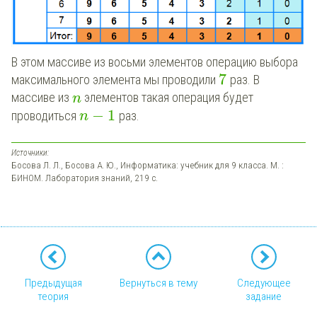
В
э
том
м
ассиве
и
з
в
осьми
э
лементов
о
перацию
в
ыбора
7
максималь
ного
э
лемента мы
п
роводили
р
аз.
В
м
ассиве
и
з
э
лементов
т
акая
о
перация
буд
ет
n
−
1
п
роводиться
р
аз.
n
Источники:
Босова Л. Л., Босова А. Ю., Информатика: учебник для 9 класса. М. :
БИНОМ. Лаборатория знаний, 219 с.
Предыдущая
Вернуться в тему
Следующее
теория
задание