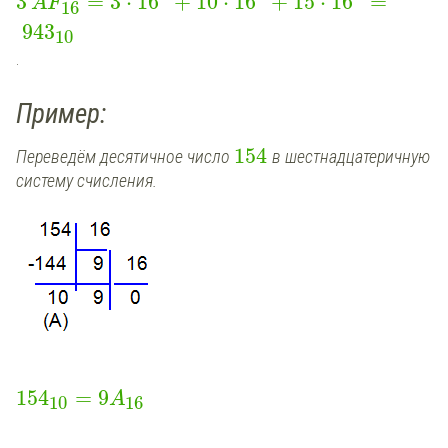
3
=
3
⋅
16
+
10
⋅
16
+
15
⋅
16
=
AF
16
943
10
.
Пример:
154
Переведём десятичное число
в шестнадцатеричную
систему счисления.
154
=
9
A
10
16