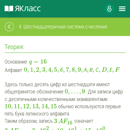
4.
Шестнадцатеричная система счисления
Теория:
=
16
Основание:
.
q
0
,
1
,
2
,
3
,
4
,
5
,
,
7
,
8
,
9
,
,
,
,
,
,
б
А
В
С
Е
Алфавит:
.
D
F
Здесь только десять цифр из шестнадцати имеют
0
,
.
.
.
,
9
общепринятое обозначение
. Для записи цифр
с десятичными количественными эквивалентами
10
,
11
,
12
,
13
,
14
,
15
обычно используются первые
пять букв латинского алфавита.
3
Таким образом, запись
означает:
AF
16
2
1
0