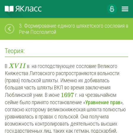
3.
Формирование единого шляхетского сословия в
Речи Посполитой
Теория:
В
в. на господствующее сословие Великого
X
V
I
I
Княжества Литовского распространяются вольности
(права) польской шляхты. Именно их добивалась
большая часть шляхты ВКЛ во время заключения
1697
Люблинской унии. В июне
г. на чрезвычайном
сейме было принято постановление «
Уравнение прав
»,
согласно которому великокняжеская шляхта полностью
уравнивалась в правах с польской. Она получила
возможность контролировать деятельность высших
государственных лиц, таких как гетман, подскарбий,