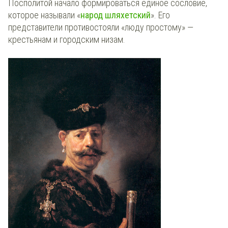
Посполитой начало формироваться единое сословие,
которое называли «
народ шляхетский
». Его
представители противостояли «люду простому» —
крестьянам и городским низам.