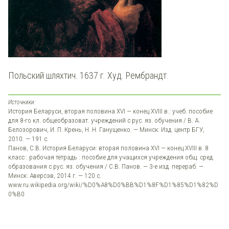
Польский шляхтич. 1637 г. Худ. Рембрандт.
Источники:
История Беларуси, вторая половина XVI — конец XVIII в.: учеб. пособие
для 8-го кл. общеобразоват. учреждений с рус. яз. обучения / В. А.
Белозорович, И. П. Крень, Н. Н. Ганущенко. — Минск: Изд. центр БГУ,
2010. — 191 с.
Панов, С.В. История Беларуси: вторая половина XVI — конец XVIII в. 8
класс : рабочая тетрадь : пособие для учащихся учреждения общ. сред.
образования с рус. яз. обучения / С.В. Панов. — 3-е изд. перераб. —
Минск: Аверсэв, 2014 г. — 120 с.
www.ru.wikipedia.org/wiki/%D0%A8%D0%BB%D1%8F%D1%85%D1%82%D
0%B0