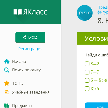
Пред
фигур
8.
Услови
Вход
Регистрация
Найди ошиб
Начало
8=2
Поиск по сайту
7=7
5
+
5>9
ТОПы
3>5
Учебные заведения
Предметы
Вход