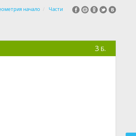
еометрия начало
Части
3
Б.