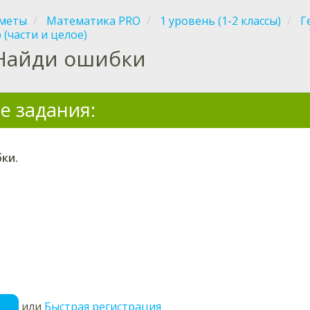
меты
Математика PRO
1 уровень (1-2 классы)
Г
 (части и целое)
Найди ошибки
е задания:
ки.
или
Быстрая регистрация