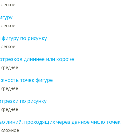
 лёгкое
игуру
 лёгкое
 фигуру по рисунку
 лёгкое
 отрезков длиннее или короче
 среднее
жность точек фигуре
 среднее
отрезки по рисунку
 среднее
во линий, проходящих через данное число точек
 сложное