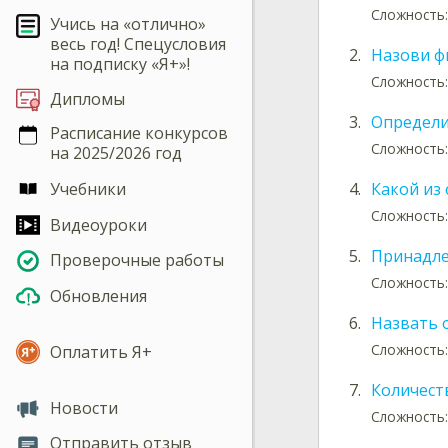
Сложность:
Учись на «отлично»
весь год! Спецусловия
2.
Назови ф
на подписку «Я+»!
Сложность:
Дипломы
3.
Определи
Расписание конкурсов
Сложность:
на 2025/2026 год
Учебники
4.
Какой из
Сложность:
Видеоуроки
5.
Принадле
Проверочные работы
Сложность:
Обновления
6.
Назвать 
Сложность:
Оплатить Я+
7.
Количест
Новости
Сложность:
Отправить отзыв