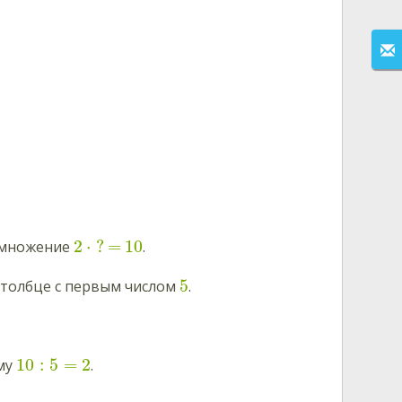
2
⋅
?
=
10
 умножение
.
5
 столбце с первым числом
.
10
:
5
=
2
ому
.