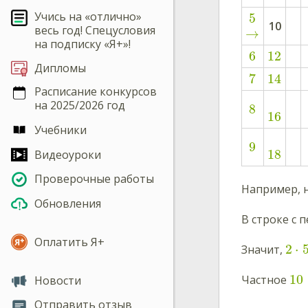
Учись на «отлично»
5
10
весь год! Спецусловия
→
на подписку «Я+»!
6
12
Дипломы
7
14
Расписание конкурсов
на 2025/2026 год
8
16
Учебники
9
18
Видеоуроки
Проверочные работы
Например, 
Обновления
В строке с
Оплатить Я+
2
⋅
Значит,
10
Частное
Новости
Отправить отзыв