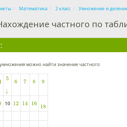
меты
Математика
2 класс
Умножение и делени
Нахождение частного по таб
:
 умножения можно найти значение частного:
5
4
6
7
8
9
↓
8
12
14
16
10
18