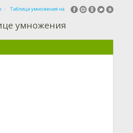
е
Таблица умножения на
лице умножения