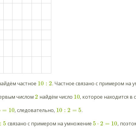
10
:
2
найдём частное
. Частное связано с примером на
2
10
 первым числом
найдём число
, которое находится в
5
=
10
10
:
2
=
5
, следовательно,
.
:
5
5
⋅
2
=
10
связано с примером на умножение
, поэт