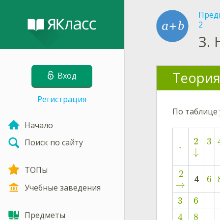
Пред
2
3.
Теория
Вход
Регистрация
По таблице
Начало
2
3
Поиск по сайту
⋅
↓
ТОПы
2
6
4
→
Учебные заведения
3
6
Предметы
4
8