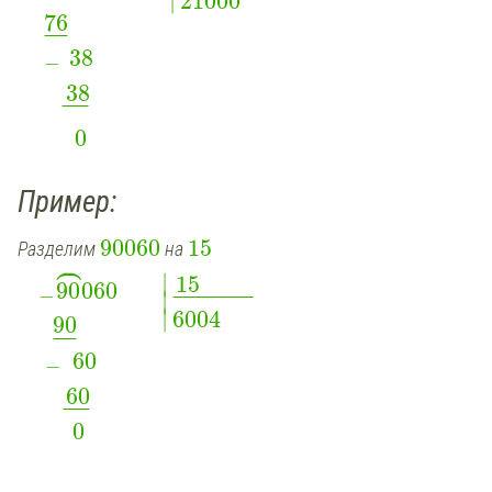
21000
76
¯
¯
¯
¯
38
−
38
¯
¯
¯
¯
0
Пример:
90060
15
Разделим
на



∣
15
90
060
−
∣
¯
¯
¯
¯
¯
¯
¯
¯
¯
¯
¯
∣
6004
90
¯
¯
¯
¯
60
−
60
¯
¯
¯
¯
0