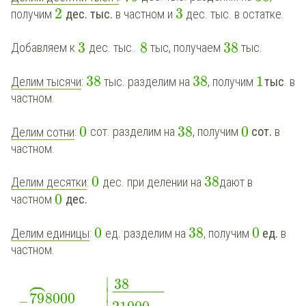
2
3
получим
дес. тыс.
в частном и
дес. тыс. в остатке.
3
8
38
Добавляем к
дес. тыс.
тыс, получаем
тыс.
38
38
1
Делим тысячи
:
тыс. разделим на
, получим
тыс
. в
частном.
0
38
0
Делим сотни
:
сот. разделим на
, получим
сот.
в
частном.
0
38
Делим десятки
:
дес. при делении на
дают в
0
частном
дес.
0
38
0
Делим единицы
:
ед. разделим на
, получим
ед.
в
частном.



∣
38
∣
¯
¯
¯
¯
¯
¯
¯
¯
¯
¯
¯
¯
79
8000
−
∣