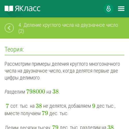
4.
Деление круглого числа на двузначное число
(2)
Теория:
Рассмотрим примеры деления круглого многозначного
числа на двузначное число, когда делятся первые две
цифры делимого.
798000
38
Разделим
на
.
7
38
9
сот. тыс. на
не делятся, добавляем
дес.тыс.,
79
вместе получаем
дес. тыс.
79
38
Делим десятки тысяч
:
дес. тыс. разделим на
,