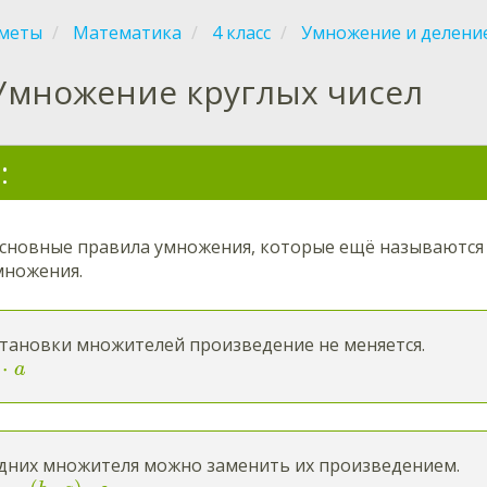
меты
Математика
4 класс
Умножение и делени
Умножение круглых чисел
:
сновные правила умножения, которые ещё называютс
множения.
становки множителей произведение не меняется.
⋅
a
едних множителя можно заменить их произведением.