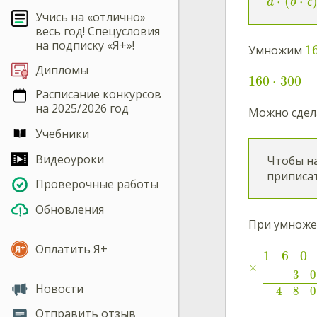
⋅
(
⋅
с
a
b
Учись на «отлично»
весь год! Спецусловия
на подписку «Я+»!
1
Умножим
Дипломы
160
⋅
300
=
Расписание конкурсов
на 2025/2026 год
Можно сдел
Учебники
Видеоуроки
Чтобы на
приписат
Проверочные работы
Обновления
При умножен
Оплатить Я+
1
6
0
×
3
0
Новости
4
8
0
Отправить отзыв