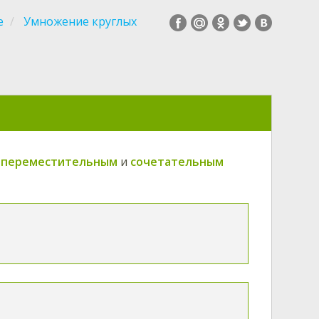
е
Умножение круглых
я
переместительным
и
сочетательным