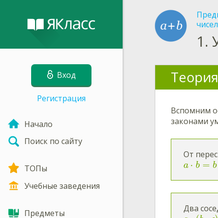
Пред
чисел
1.
Теория
Вход
Регистрация
Вспомним о
законами у
Начало
Поиск по сайту
От пере
⋅
=
a
b
b
ТОПы
Учебные заведения
Два сос
Предметы