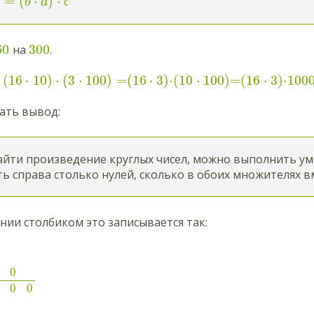
)
=
(
⋅
)
⋅
с
b
a
6
0
300
на
.
(
16
⋅
10
)
⋅
(
3
⋅
100
)
=
(
16
⋅
3
)
⋅
(
10
⋅
100
)
=
(
16
⋅
3
)
⋅
100
ать вывод:
йти произведение круглых чисел, можно выполнить умно
ь справа столько нулей, сколько в обоих множителях в
ии столбиком это записывается так:
0
0
0