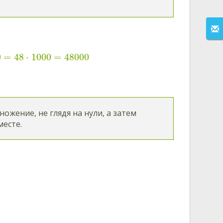
0
=
48
⋅
1000
=
48000
жение, не глядя на нули, а затем
месте.