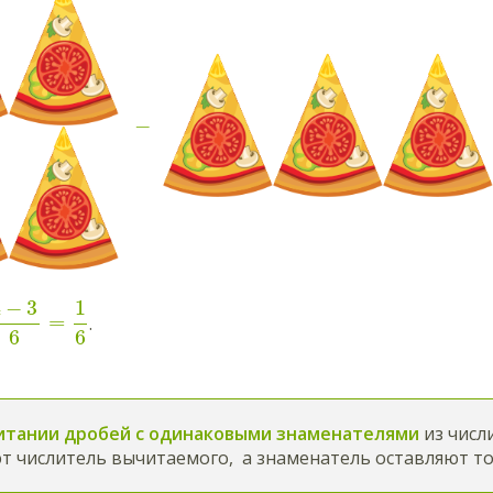
−
4
−
3
1
=
.
6
6
итании дробей с одинаковыми знаменателями
из чис
 числитель вычитаемого, а знаменатель оставляют то