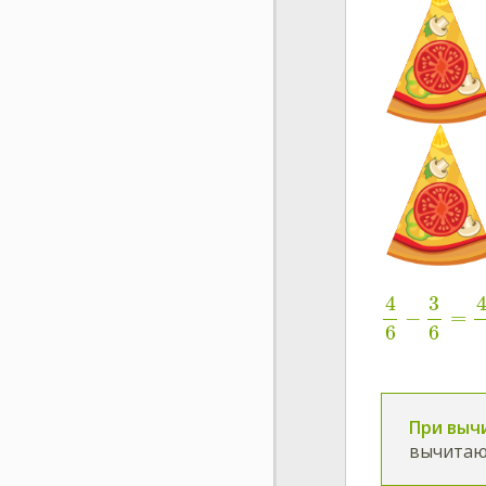
4
3
−
=
6
6
При выч
вычитают