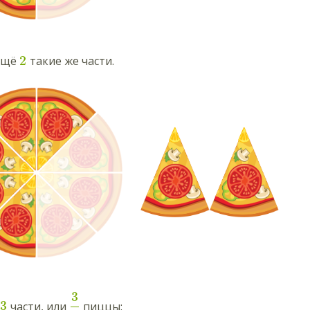
2
ещё
такие же части.
3
3
части, или
пиццы: