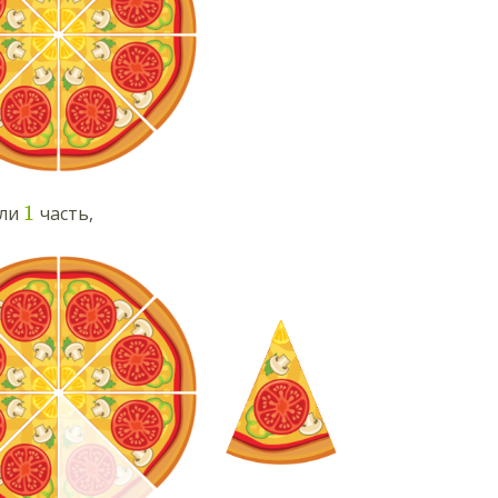
1
яли
часть,