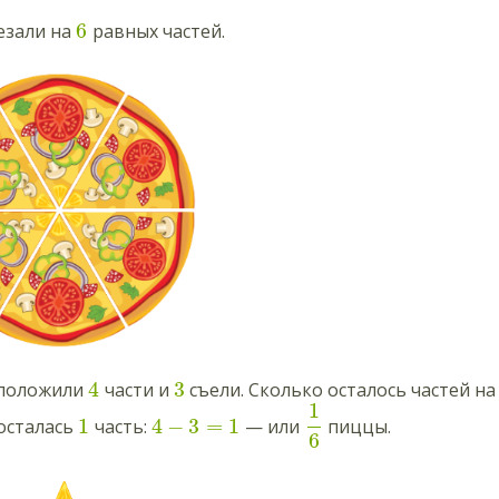
6
езали на
равных частей.
4
3
 положили
части и
съели. Сколько осталось частей на
1
1
4
−
3
=
1
осталась
часть:
— или
пиццы.
6