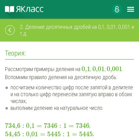
2.
Деление десятичных дробей на 0,1; 0,01; 0,001 и
т.д.
Теория:
0,1
0,01
0,001
Рассмотрим примеры деления на
;
;
.
Вспомним правило деления на десятичную дробь:
посчитаем количество цифр после запятой в делителе
и на столько цифр перенесём запятую вправо в обоих
числах;
выполним деление на натуральное число.
734,6
:
0,1
=
7346
:
1
=
7346
;
54,45
:
0,01
=
5445
:
1
=
5445
;