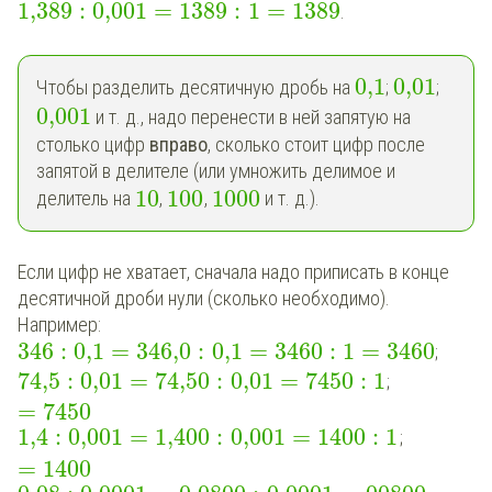
1,389
:
0,001
=
1389
:
1
=
1389
.
0,1
0,01
Чтобы разделить десятичную дробь на
;
;
0,001
и т. д., надо перенести в ней запятую на
столько цифр
вправо
, сколько стоит цифр после
запятой в делителе (или умножить делимое и
10
100
1000
делитель на
,
,
и т. д.).
Если
цифр не хватает, сначала надо приписать в конце
десятичной дроби нули (сколько необходимо).
Например:
346
:
0,1
=
346,0
:
0,1
=
3460
:
1
=
3460
;
74,5
:
0,01
=
74,50
:
0,01
=
7450
:
1
;
=
7450
1,4
:
0,001
=
1,400
:
0,001
=
1400
:
1
;
=
1400