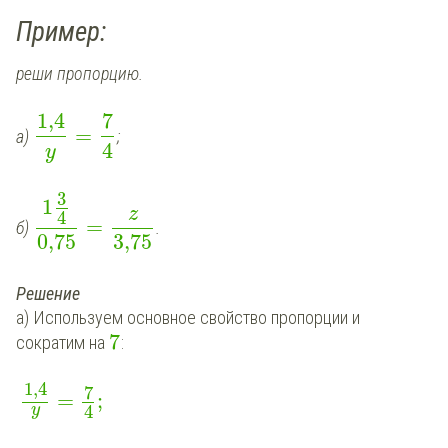
Пример:
реши пропорцию.
1,4
7
=
а)
;
4
y
3
1
z
4
=
б)
.
0,75
3,75
Решение
а) Используем основное свойство пропорции и
7
сократим на
:
1,4
7
=
;
4
y