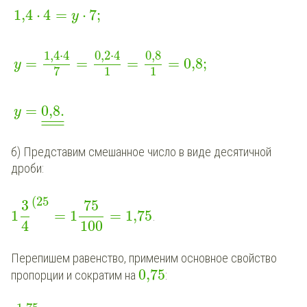
1,4
⋅
4
=
⋅
7
;
y
1,4
⋅
4
0,2
⋅
4
0,8
=
=
=
=
0,8
;
y
1
1
7
=
0,8
.
y
¯
¯
¯
¯
¯
¯
¯
¯
¯
¯
б) Представим смешанное число в виде десятичной
дроби:
(
25
3
75
1
=
1
=
1,75
.
4
100
Перепишем равенство, применим основное свойство
0,75
пропорции и сократим на
: