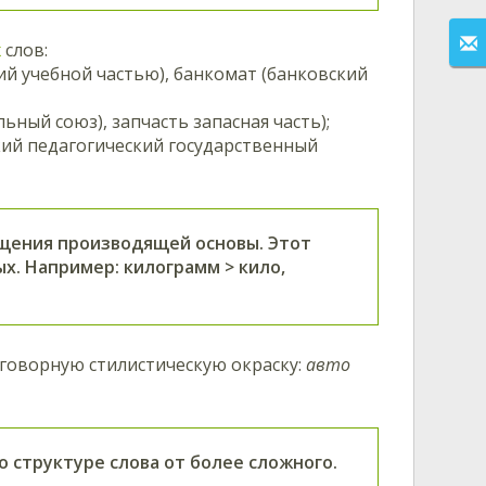
х
слов:
ий учебной частью), банкомат (банковский
ьный союз), запчасть запасная часть);
кий педагогический государственный
щения производящей основы. Этот
х. Например: килограмм > кило,
зговорную стилистическую окраску:
авто
 структуре слова от более сложного.