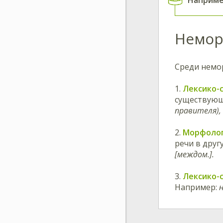
Немор
Среди немо
1.
Лексико-
существующи
правителя),
2.
Морфолог
речи в друг
[междом.].
3.
Лексико-
Например:
н