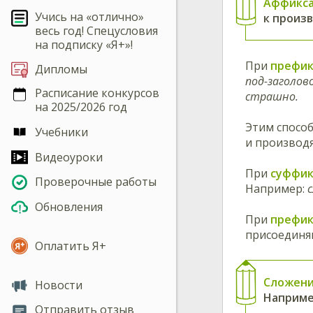
Аффикс
Учись на «отлично»
к произ
весь год! Спецусловия
на подписку «Я+»!
При
префик
Дипломы
под-заголов
Расписание конкурсов
страшно.
на 2025/2026 год
Этим способ
Учебники
и производя
Видеоуроки
При
суффик
Проверочные работы
Например:
с
Обновления
При
префик
присоединяю
Оплатить Я+
Сложен
Новости
Наприме
Отправить отзыв