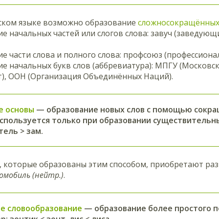
сском языке возможно образование
сложносокращённы
ие начальных частей или слогов слова: завуч (заведующ
ие части слова и полного слова: профсоюз (профессионал
ие начальных букв слов (аббревиатура): МПГУ (Московс
т), ООН (Организация Объединённых Наций).
е основы
— образование новых слов с помощью сокра
используется только при образовании существительны
ель > зам.
, которые образованы этим способом, приобретают ра
томобиль (нейтр.)
.
е словообразование
— образование более простого по
: зонтик < зонт, лис < лиса.