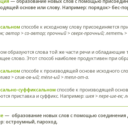
ация
— образование новых слов с помощью присоеди
водящей основе или слову. Например: порядок> бес-по
сальном
способе к исходному слову присоединяется пр
ок; автор > со-автор; прочный > сверх-прочный; лететь 
ом образуются слова той же части речи и обладающие 
щее слово. Этот способ наиболее продуктивен при обр
сальном
способе к производящей основе исходного сло
лива > слив-ов-ый; тёпл-ый > тепл-от-а.
сально-суффиксальном
способе к производящей основ
тся приставка и суффикс. Например:
шея > пере-ше-ек; 
ие
— образование новых слов с помощью соединения дв
р: остроумный, пароход.