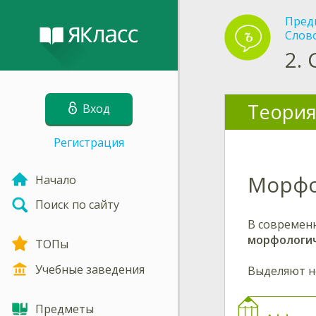
Пред
Слов
2.
Теория
Вход
Регистрация
Морфо
Начало
Поиск по сайту
В современн
морфологи
ТОПы
Учебные заведения
Выделяют не
Предметы