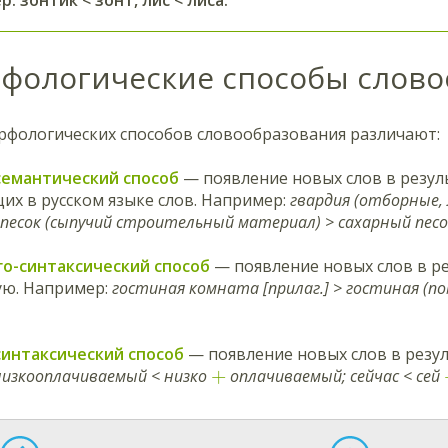
фологические способы слово
рфологических способов словообразования различают:
семантический способ
— появление новых слов в резул
х в русском языке слов. Например:
гвардия (отборные, 
 песок (сыпучий строительный материал) > сахарный песо
о-синтаксический способ
— появление новых слов в ре
ую. Например:
гостиная комната [прилаг.] > гостиная (по
синтаксический способ
— появление новых слов в резул
+
изкооплачиваемый < низко
оплачиваемый; сейчас < сей