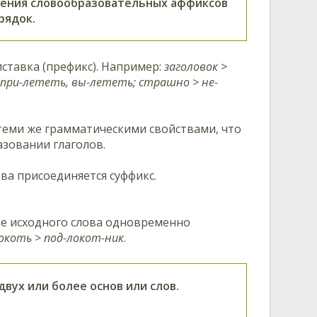
нения словообразовательных аффиксов
рядок.
иставка (префикс). Например:
заголовок >
> при-лететь, вы-лететь; страшно > не-
теми же грамматическими свойствами, что
азовании глаголов.
ва присоединяется суффикс.
е исходного слова одновременно
локоть > под-локот-ник
.
ух или более основ или слов.