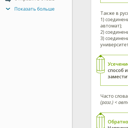
Показать больше
Также в ру
1) соединен
автомат);
2) соединен
3) соединен
университе
Усечени
способ 
заместит
Часто слова
(разг.) < ав
Обратно
Например