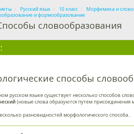
меты
Русский язык
10 класс
Морфемика и слово
ообразование и формообразование
Способы словообразования
:
логические способы словооб
ом русском языке существует несколько способов слов
ческий
(новые слова образуются путём присоединения м
сколько разновидностей морфологического способа. .