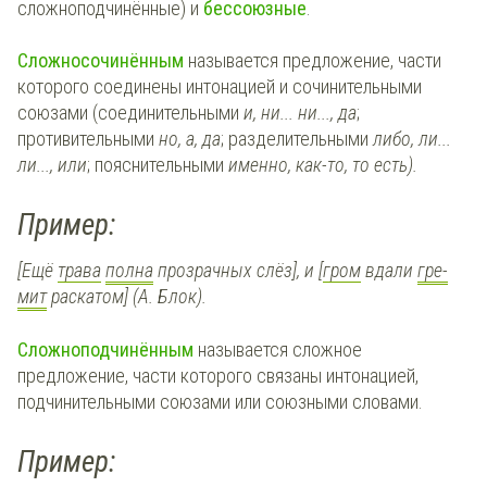
сложноподчинённые) и
бессоюзные
.
Сложносочинённым
называется предложение, части
которого соединены интонацией и сочинительными
союзами (соединительными
и, ни... ни..., да
;
противительными
но, а, да
; разделительными
либо, ли...
ли..., или
; пояснительными
именно, как-то, то есть).
Пример:
[Ещё
тра­ва
пол­на
про­зрач­ных слёз], и [
гром
вда­ли
гре­
мит
рас­ка­том] (А. Блок).
Сложноподчинённым
называется сложное
предложение, части которого связаны интонацией,
подчинительными союзами или союзными словами.
Пример: