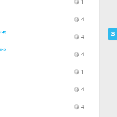
1
4
ние
4
ние
4
1
4
4