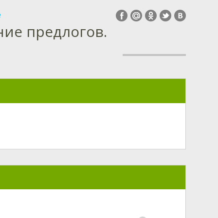
е
ние предлогов.