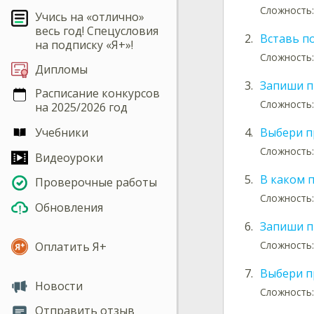
Сложность:
Учись на «отлично»
весь год! Спецусловия
2.
Вставь п
на подписку «Я+»!
Сложность:
Дипломы
3.
Запиши п
Расписание конкурсов
Сложность:
на 2025/2026 год
Учебники
4.
Выбери п
Сложность:
Видеоуроки
5.
В каком 
Проверочные работы
Сложность:
Обновления
6.
Запиши п
Сложность:
Оплатить Я+
7.
Выбери п
Новости
Сложность:
Отправить отзыв