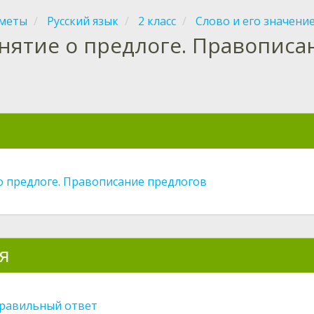
меты
Русский язык
2 класс
Слово и его значени
нятие о предлоге. Правописа
я
о предлоге. Правописание предлогов
я
равильный ответ