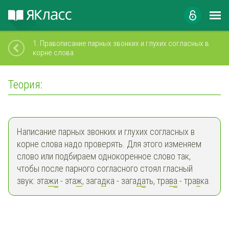
1.
Правописание парных звонких и глухих согласных в
корне слова
Теория:
Написание парных звонких и глухих согласных в
корне слова надо проверять. Для этого изменяем
слово или подбираем однокоренное слово так,
чтобы после парного согласного стоял гласный
звук: эта
ж
и
- эта
ж
, зага
д
ка - зага
д
а
ть, тра
в
а
- тра
в
ка.