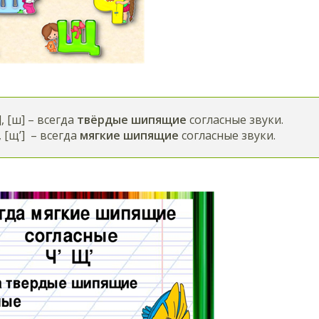
, [ш] – всегда
твёрдые шипящие
согласные звуки.
, [щ’] – всегда
мягкие шипящие
согласные звуки.