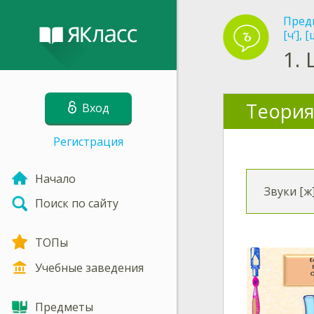
Пред
[ч’], [
1.
Теория
Вход
Регистрация
Начало
Звуки [ж]
Поиск по сайту
ТОПы
Учебные заведения
Предметы