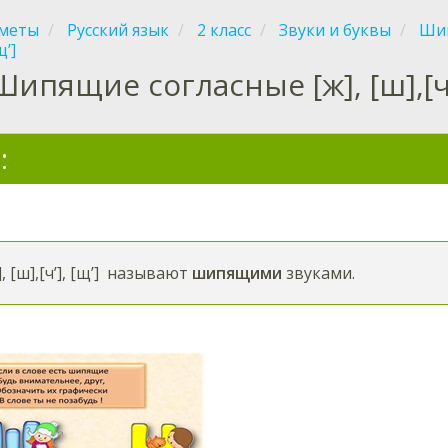
меты
Русский язык
2 класс
Звуки и буквы
Шип
щ’]
Шипящие согласные [ж], [ш],[ч'
:
, [ш],[ч’], [щ’] называют
шипящими
звуками.