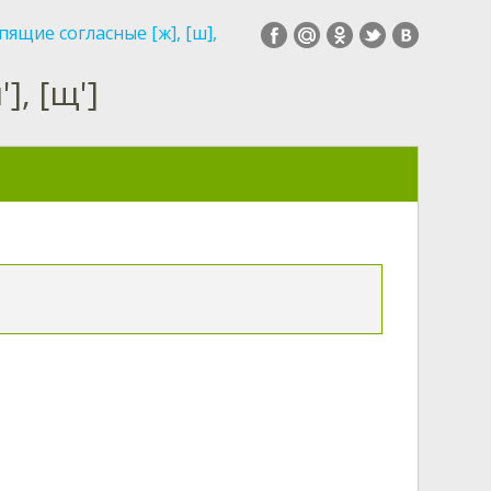
ящие согласные [ж], [ш],
], [щ']