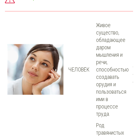
Живое
существо,
обладающее
даром
мышления и
Че
речи,
эт
ЧЕЛОВЕ́К
способностью
зв
создавать
го
орудия и
пользоваться
ими в
процессе
труда.
Род
травянистых