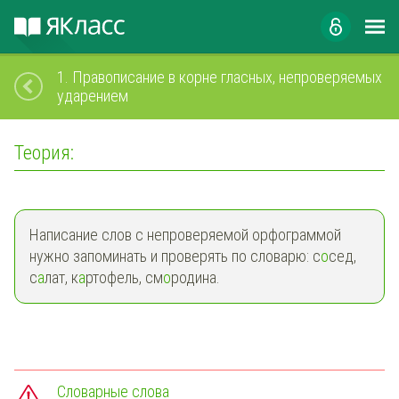
1.
Правописание в корне гласных, непроверяемых
ударением
Теория:
Написание слов с непроверяемой орфограммой
нужно запоминать и проверять по словарю: с
о
сед,
с
а
лат, к
а
ртофель, см
о
родина.
Словарные слова