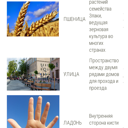
растений
семейства
Му
Злаки,
ПШЕНИ́ЦА
зё
ведущая
п
зерновая
культура во
многих
странах.
Пространство
между двумя
Г
У́ЛИЦА
рядами домов
у
для прохода и
го
проезда.
Внутренняя
Уд
ЛАДО́НЬ
сторона кисти
л