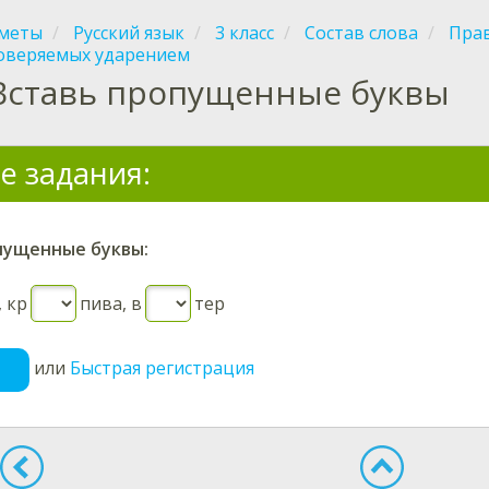
меты
Русский язык
3 класс
Состав слова
Прав
оверяемых ударением
Вставь пропущенные буквы
е задания:
пущенные буквы:
,
кр
пива
,
в
тер
или
Быстрая регистрация