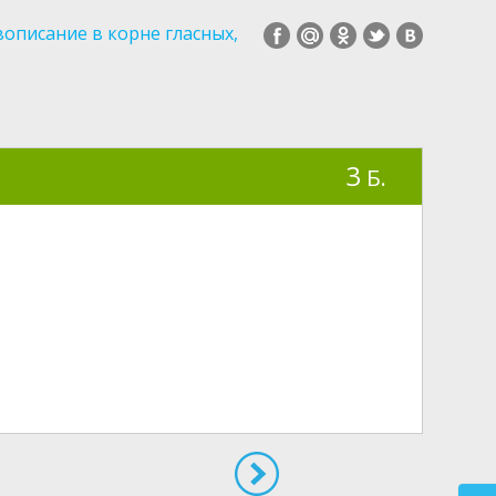
описание в корне гласных,
3
Б.