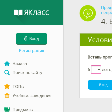
Пред
непр
4.
Услови
Вход
Регистрация
Вставь про
Начало
б
лото
Поиск по сайту
Вход
ТОПы
Учебные заведения
Предметы