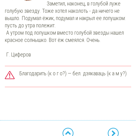
Заметил, наконец, в голубой луже
голубую звезду. Тоже хотел наколоть - да ничего не
вышло. Подумал ёжик, подумал и накрыл ее лопушком:
пусть до утра полежит.
А утром под лопушком вместо голубой звезды нашел
красное солнышко. Вот ёж смеялся. Очень.
Г. Циферов
Благодарить (к о г о?) — бел. дзякаваць (к а м у?)