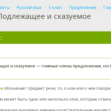
меты
Русский язык
5 класс
Предложение
Гла
Подлежащее и сказуемое
:
щее и сказуемое — главные члены предложения, со
ее
обозначает предмет речи, то, о ком или о чём говори
 может быть одно или несколько слов, которые отвеч
лежащее выражено именем существительным или мест