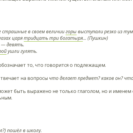
е страшные в своем величии
горы
выступали резко из тума
лазах царя
тридцать три богатыря
... (Пушкин)
— девять.
рой
ушли гулять.
бозначает то, что говорится о подлежащем.
отвечает на вопросы
что делает предмет? каков он? что
может быть выражено не только глаголом, но и именем
ьным.
л?)
пошёл
в школу.