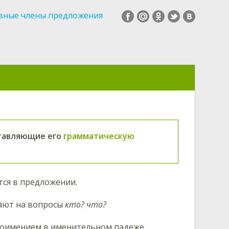
вные члены предложения
ставляющие его
грамматическую
тся в предложении.
ают на вопросы
кто? что?
оимением в именительном падеже.