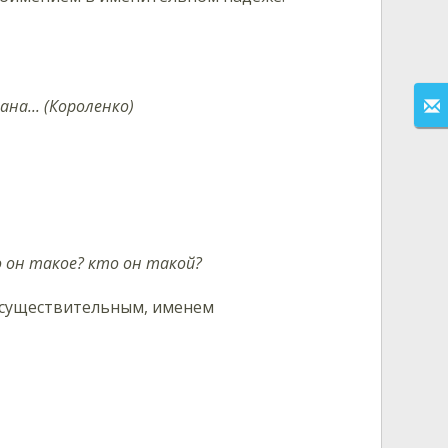
на... (Короленко)
 он такое? кто он такой?
 существительным, именем