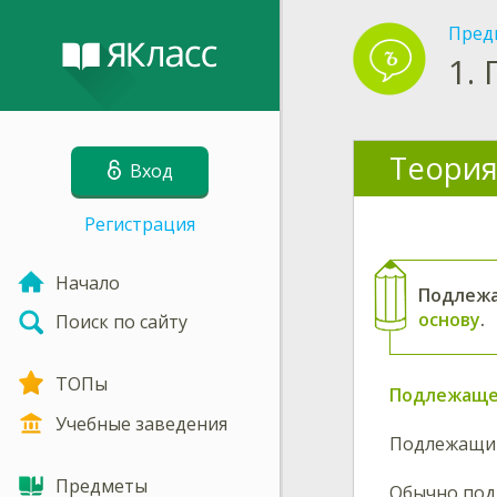
Пред
1.
Теория
Вход
Регистрация
Начало
Подлежа
основу
.
Поиск по сайту
ТОПы
Подлежащ
Учебные заведения
Подлежащим
Предметы
Обычно под