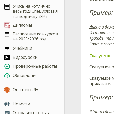
Учись на «отлично»
Пример:
весь год! Спецусловия
на подписку «Я+»!
Дипломы
Дикие и даж
И стоят в г
Расписание конкурсов
Трижды три
на 2025/2026 год
Брат с сест
Учебники
Сказуемое
о
Видеоуроки
Проверочные работы
Сказуемое 
Обновления
Сказуемое 
прилагател
Оплатить Я+
Пример:
Новости
Я (что сдела
Отправить отзыв