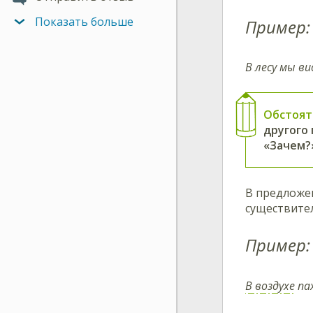
Показать больше
Пример:
В лесу мы в
Обстоят
другого 
«Зачем?»
В предложен
существите
Пример:
В воздухе
па