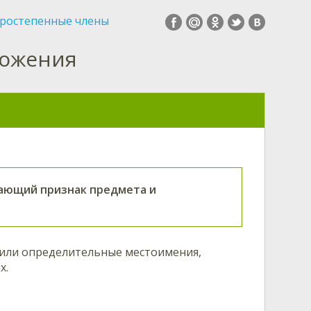
ростепенные члены
ложения
ающий признак предмета и
 или определительные местоимения,
х.