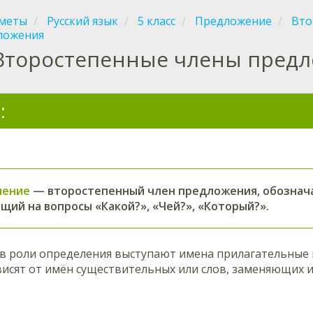
меты
Русский язык
5 класс
Предложение
Вто
ложения
Второстепенные члены пред
:
ление
— второстепенный член предложения, обознач
щий на вопросы «Какой?», «Чей?», «Который?».
 в роли определения выступают имена прилагательные
исят от имён существительных или слов, заменяющих и