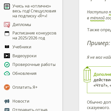
Учись на «отлично»
весь год! Спецусловия
Наступила
п
на подписку «Я+»!
в
тёплой
гос
Дипломы
Также опре
Расписание конкурсов
на 2025/2026 год
Пример:
Учебники
Видеоуроки
Я не мог на
Проверочные работы
Обновления
Дополн
действие
«Что?», 
Оплатить Я+
Новости
Обычно доп
сказуемого.
Отправить отзыв