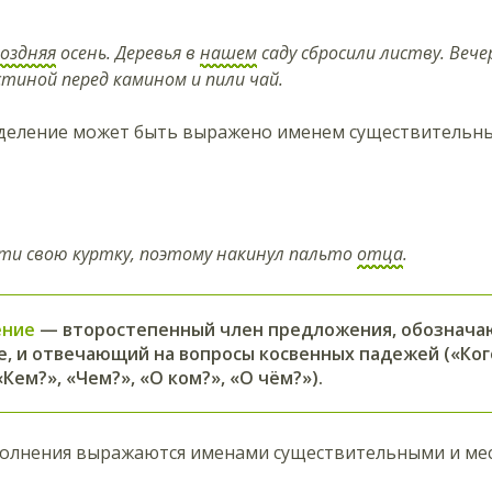
оздняя
осень. Деревья в
нашем
саду сбросили листву. Веч
тиной перед камином и пили чай.
деление может быть выражено именем существительн
йти свою куртку, поэтому накинул пальто
отца
.
ение
— второстепенный член предложения, обозначаю
, и отвечающий на вопросы косвенных падежей («Кого?
«Кем?», «Чем?», «О ком?», «О чём?»).
олнения выражаются именами существительными и мес