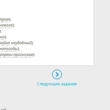
тром
);
неволе
);
);
нно
);
райне
неудобный
);
 непогоды
);
опреки прогнозам
).
Следующее задание