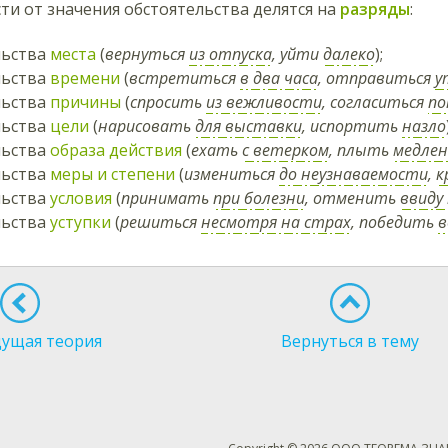
ти от значения обстоятельства делятся на
разряды
:
льства
места
(
вернуться
из отпуска
, уйти
далеко
);
льства
времени
(
встретиться
в два часа
, отправиться
у
льства
причины
(
спросить
из вежливости
, согласиться
по
льства
цели
(
нарисовать
для выставки
, испортить
назло
льства
образа действия
(
ехать
с ветерком
, плыть
медле
льства
меры и степени
(
измениться
до неузнаваемости
,
к
льства
условия
(
принимать
при болезни
, отменить
ввиду
льства
уступки
(
решиться
несмотря на страх
, победить
в
ущая теория
Вернуться в тему