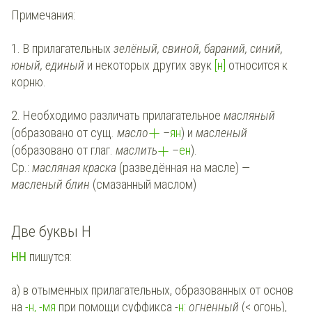
Примечания:
1. В прилагательных
зелёный, свиной, бараний, синий,
юный, единый
и некоторых других звук
[н]
относится к
корню.
2. Необходимо различать прилагательное
масляный
+
(образовано от сущ.
масло
–
ян
) и
масленый
+
(образовано от глаг.
маслить
–
ен
).
Ср.:
масляная краска
(разведённая на масле) —
масленый блин
(смазанный маслом)
Две буквы Н
НН
пишутся:
а) в отыменных прилагательных, образованных от основ
на
-н, -мя
при помощи суффикса -
н:
огненный
(< огонь),