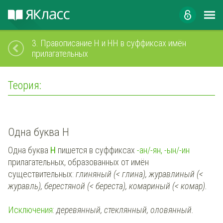
3.
Правописание Н и НН в суффиксах имён
прилагательных
Теория:
Одна буква Н
Одна буква
Н
пишется в суффиксах
-ан/-ян, -ын/-ин
прилагательных, образованных от имён
существительных:
глиняный (< глина), журавлиный (<
журавль), берестяной (< береста), комариный (< комар).
Исключения
:
деревянный, стеклянный, оловянный.