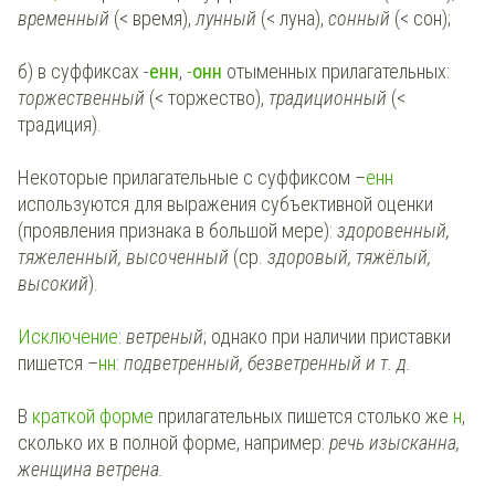
временный
(< время),
лунный
(< луна),
сонный
(< сон);
б) в суффиксах
-
енн
,
-
онн
отыменных прилагательных:
торжественный
(< торжество),
традиционный
(<
традиция).
Некоторые прилагательные с суффиксом –
енн
используются для выражения субъективной оценки
(проявления признака в большой мере):
здоровенный,
тяжеленный, высоченный
(ср.
здоровый, тяжёлый,
высокий
).
Исключение
:
ветреный
; однако при наличии приставки
пишется –
нн
:
подветренный, безветренный и т. д.
В
краткой форме
прилагательных пишется столько же
н
,
сколько их в полной форме, например:
речь изысканна,
женщина ветрена.