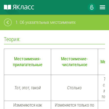
1.
Об указательных местоимениях
Теория:
Местоимения-
Местоимение-
Мес
прилагательные
числительное
Так
сюд
Тот, этот, такой
Столько
зат
тогд
Изменяются как
Изменяется только по