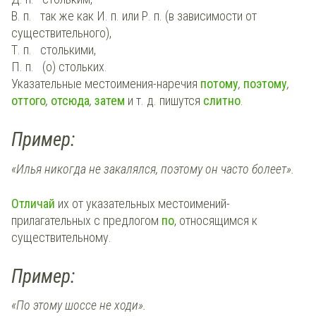
В. п. так же как И. п. или Р. п. (в зависимости от
существительного),
Т. п. столькими,
П. п. (о) стольких.
Указательные местоимения-наречия
потому
,
поэтому
,
оттого
,
отсюда
,
затем
и т. д. пишутся
слитно
.
Пример:
«Илья никогда не закалялся, поэтому он часто болеет».
Отличай
их от указательных местоимений-
прилагательных с предлогом
по
, относящимся к
существительному.
Пример:
«По этому шоссе не ходи».