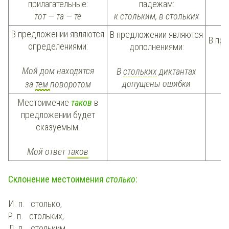
прилагательные:
падежам:
тот — та — те
к стольким, в стольких
В предложении являются
В предложении являются
В пр
определениями:
дополнениями:
об
Мой дом находится
В
стольких
диктантах
допущены ошибки
за
тем
поворотом
Местоимение
таков
в
предложении будет
сказуемым:
Мой ответ
таков
Склонение местоимения
столько
:
И. п. столько,
Р. п. стольких,
Д. п. стольким,