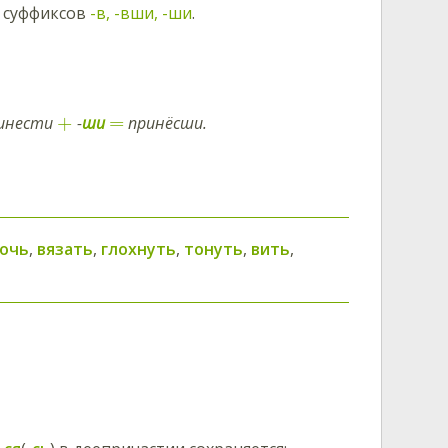
ю суффиксов
-в, -вши, -ши
.
+
=
ринести
-
ши
принёсши.
очь
,
вязать
,
глохнуть
,
тонуть
,
вить
,