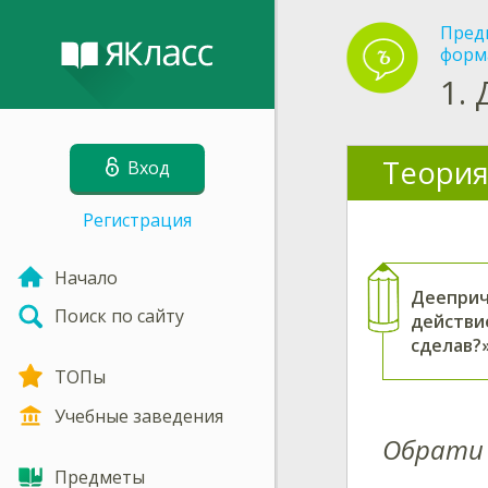
Пред
форм
1.
Теория
Вход
Регистрация
Начало
Дееприч
Поиск по сайту
действи
сделав?
ТОПы
Учебные заведения
Обрати 
Предметы