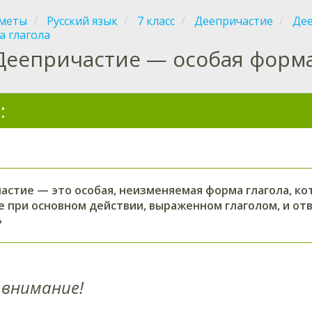
меты
Русский язык
7 класс
Деепричастие
Дее
а глагола
Деепричастие — особая форма
:
астие — это особая, неизменяемая форма глагола, к
е при основном действии, выраженном глаголом, и отв
»
внимание!