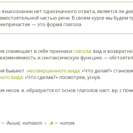
 языкознании нет однозначного ответа, является ли де
амостоятельной частью речи. В своём курсе мы будем 
еепричастие — это форма глагола.
ие совмещает в себе признаки
глагола
: вид и возвратн
неизменяемость и синтаксическую функцию — обстоятел
тия бывают
несовершенного вида
: «Что делая?» становя
ного вида
: «Что сделав?» посмотрев, уснув.
я несов. в. образуются от основ глаголов наст. вр. с п
=
+
=
дыша; читают
-
я
читая.