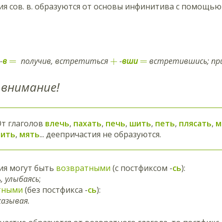
ия сов. в. образуются от основы инфинитива с помощь
=
+
=
-
в
получив, встретиться
-
вши
встретившись; п
внимание!
От глаголов
влечь
,
пахать
,
печь
,
шить
,
петь
,
плясать
,
м
лить
,
мять
... деепричастия не образуются.
ия могут быть
возвратными
(с постфиксом -
сь
):
, улыбаясь
;
тными
(без постфикса -
сь
):
казывая.