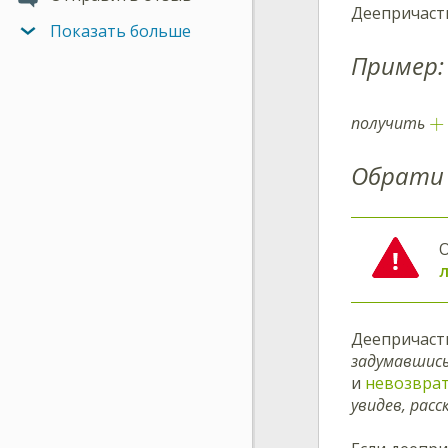
Деепричаст
Показать больше
Пример:
+
получить
Обрати 
Деепричаст
задумавшись
и
невозвра
увидев, расс