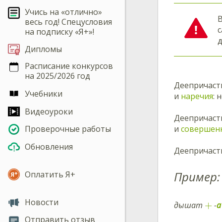
Учись на «отлично»
В
весь год! Спецусловия
с
на подписку «Я+»!
д
Дипломы
Расписание конкурсов
на 2025/2026 год
Деепричаст
Учебники
и
наречия
: 
Видеоуроки
Деепричас
и
совершен
Проверочные работы
Обновления
Деепричасти
Пример:
Оплатить Я+
Новости
+
дышат
-
а
Отправить отзыв