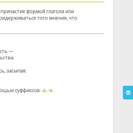
епричастие формой глагола или
придерживаться того мнения, что
ость —
ьства.
сь, засыпая;
омощью суффиксов
-а, -я
.