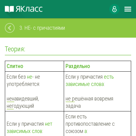
3.
НЕ- с причастиями
Теория:
Слитно
Раздельно
Если без
не
- не
Если у причастия
есть
употребляется:
зависимые слова
:
нен
авидевший,
не р
ешённая вовремя
нег
одующий
задача
Если есть
Если у причастия
нет
противопоставление с
зависимых слов
:
союзом
а
: