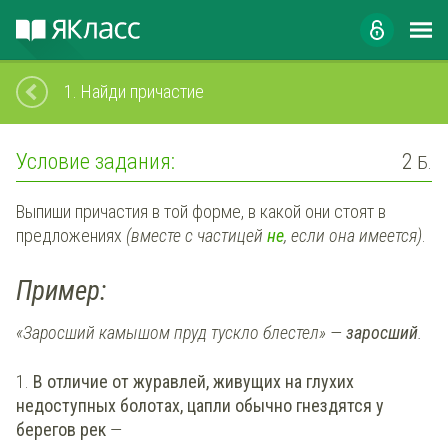
1.
Найди причастие
Условие задания:
2
Б.
Выпиши причастия в той форме, в какой они стоят в
предложениях
(вместе с частицей
не
, если она имеется)
.
Пример:
«Заросший камышом пруд тускло блестел» —
заросший
.
1.
В отличие от журавлей, живущих на глухих
недоступных болотах, цапли обычно гнездятся у
берегов рек
—